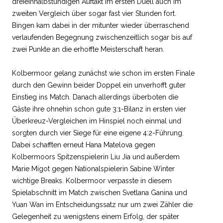
dreieinhalbstündigen Auftakt im ersten Duell auch im
zweiten Vergleich über sogar fast vier Stunden fort.
Bingen kam dabei in der mitunter wieder überraschend
verlaufenden Begegnung zwischenzeitlich sogar bis auf
zwei Punkte an die erhoffte Meisterschaft heran.
Kolbermoor gelang zunächst wie schon im ersten Finale
durch den Gewinn beider Doppel ein unverhofft guter
Einstieg ins Match. Danach allerdings überboten die
Gäste ihre ohnehin schon gute 3:1-Bilanz in ersten vier
Überkreuz-Vergleichen im Hinspiel noch einmal und
sorgten durch vier Siege für eine eigene 4:2-Führung.
Dabei schafften erneut Hana Matelova gegen
Kolbermoors Spitzenspielerin Liu Jia und außerdem
Marie Migot gegen Nationalspielerin Sabine Winter
wichtige Breaks. Kolbermoor verpasste in diesem
Spielabschnitt im Match zwischen Svetlana Ganina und
Yuan Wan im Entscheidungssatz nur um zwei Zähler die
Gelegenheit zu wenigstens einem Erfolg, der später