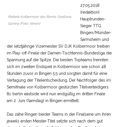
27.05.2018
(redaktion)
Rettete Kolbermoor das Remis: Svetlana
Hauptrunden-
Ganina (Foto: Verein)
Sieger TTG
Bingen/Münster-
Sarmsheim und
der letztjährige Vizemeister SV DJK Kolbermoor treiben
im Play-off-Finale der Damen-Tischtennis-Bundesliga die
Spannung auf die Spitze. Die beiden Topteams trennten
sich im zweiten Endspiel in Kolbermoor wie schon 48
Stunden zuvor in Bingen 5:5 und sorgten damit für eine
Vertagung der Titelentscheidung. Der Nachfolger des im
Semifinale von Kolbermoor gestürzten Titelverteidigers
ttc berlin eastside wird nun endgültig im dritten Finale
am 2. Juni (Samstag) in Bingen ermittelt.
Das zähe Ringen beider Teams in der Finalserie um ihren
jeweils ersten Meister-Titel setzte sich nach dem gut