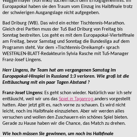
Waggermayer (von links) suchen nach dem Erfolgsgeheimnis. Im
Europapokal haben sie den Traum vom Einzug ins Halbfinale trotz
der schwierigen Ausgangslage nicht aufgegeben.
Bad Driburg (WB). Das wird ein echter Tischtennis-Marathon.
Gleich drei Partien muss der TuS Bad Driburg von Freitag bis
Sonntag bestreiten. Los geht es mit dem Europapokal-Viertelfinale
am Freitag, bevor Samstag und Sonntag die Bundesliga auf dem
Programm steht. Vor dem »Tischtennis-Dreikampf« sprach
WESTFALEN-BLATT-Redakteurin Sylvia Rasche mit TuS-Manager
Franz-Josef Lingens.
Herr Lingens, Ihr Team hat am vergangenen Samstag im
Europapokal-Hinspiel in Russland 1:3 verloren. Wie groß ist die
Enttäuschung mit ein paar Tagen Abstand ?
Franz-Josef Lingens:
Es geht schon wieder. Natürlich war ich sehr
Spiel in Taganrog
enttäuscht, weil wir uns das
anders vorgestellt
hatten. Aber jetzt gilt es, nach vorne zu schauen. Es wird nicht
leicht, noch ins Halbfinale einzuziehen. Aber wir werden alles
versuchen und wollen den Zuschauern ein schönes Spiel bieten.
Gerade zu Hause haben wir die Chance, das Match zu drehen.
Wie hoch müssen Sie gewinnen, um noch ins Halbfinale