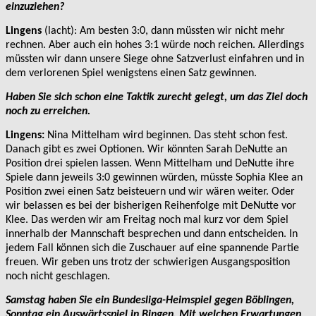
einzuziehen?
Lingens
(lacht): Am besten 3:0, dann müssten wir nicht mehr
rechnen. Aber auch ein hohes 3:1 würde noch reichen. Allerdings
müssten wir dann unsere Siege ohne Satzverlust einfahren und in
dem verlorenen Spiel wenigstens einen Satz gewinnen.
Haben Sie sich schon eine Taktik zurecht gelegt, um das Ziel doch
noch zu erreichen.
Lingens:
Nina Mittelham wird beginnen. Das steht schon fest.
Danach gibt es zwei Optionen. Wir könnten Sarah DeNutte an
Position drei spielen lassen. Wenn Mittelham und DeNutte ihre
Spiele dann jeweils 3:0 gewinnen würden, müsste Sophia Klee an
Position zwei einen Satz beisteuern und wir wären weiter. Oder
wir belassen es bei der bisherigen Reihenfolge mit DeNutte vor
Klee. Das werden wir am Freitag noch mal kurz vor dem Spiel
innerhalb der Mannschaft besprechen und dann entscheiden. In
jedem Fall können sich die Zuschauer auf eine spannende Partie
freuen. Wir geben uns trotz der schwierigen Ausgangsposition
noch nicht geschlagen.
Samstag haben Sie ein Bundesliga-Heimspiel gegen Böblingen,
Sonntag ein Auswärtsspiel in Bingen. Mit welchen Erwartungen