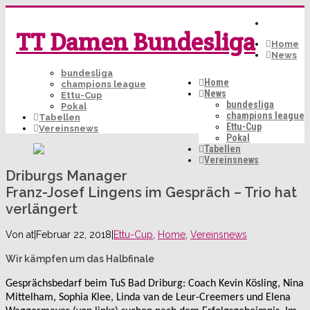
TT Damen Bundesliga
Home
News
bundesliga
Home
champions league
News
Ettu-Cup
bundesliga
Pokal
champions league
Tabellen
Ettu-Cup
Vereinsnews
Pokal
Tabellen
Vereinsnews
Driburgs Manager
Franz-Josef Lingens im Gespräch – Trio hat
verlängert
Von
at
|
Februar 22, 2018
|
Ettu-Cup
,
Home
,
Vereinsnews
Wir kämpfen um das Halbfinale
Gesprächsbedarf beim TuS Bad Driburg: Coach Kevin Kösling, Nina
Mittelham, Sophia Klee, Linda van de Leur-Creemers und Elena