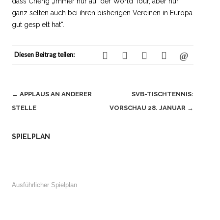
dass Cheng „immer nur auf der World Tour, aber nur
ganz selten auch bei ihren bisherigen Vereinen in Europa
gut gespielt hat“.
Diesen Beitrag teilen:
Beitragsnavigation
←
APPLAUS AN ANDERER
SVB-TISCHTENNIS:
STELLE
VORSCHAU 28. JANUAR
→
SPIELPLAN
Ausführlicher Spielplan