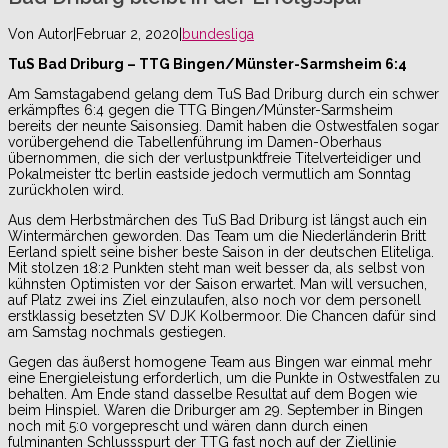
Von
Autor
|
Februar 2, 2020
|
bundesliga
TuS Bad Driburg – TTG Bingen/Münster-Sarmsheim 6:4
Am Samstagabend gelang dem TuS Bad Driburg durch ein schwer
erkämpftes 6:4 gegen die TTG Bingen/Münster-Sarmsheim
bereits der neunte Saisonsieg. Damit haben die Ostwestfalen sogar
vorübergehend die Tabellenführung im Damen-Oberhaus
übernommen, die sich der verlustpunktfreie Titelverteidiger und
Pokalmeister ttc berlin eastside jedoch vermutlich am Sonntag
zurückholen wird.
Aus dem Herbstmärchen des TuS Bad Driburg ist längst auch ein
Wintermärchen geworden. Das Team um die Niederländerin Britt
Eerland spielt seine bisher beste Saison in der deutschen Eliteliga.
Mit stolzen 18:2 Punkten steht man weit besser da, als selbst von
kühnsten Optimisten vor der Saison erwartet. Man will versuchen,
auf Platz zwei ins Ziel einzulaufen, also noch vor dem personell
erstklassig besetzten SV DJK Kolbermoor. Die Chancen dafür sind
am Samstag nochmals gestiegen.
Gegen das äußerst homogene Team aus Bingen war einmal mehr
eine Energieleistung erforderlich, um die Punkte in Ostwestfalen zu
behalten. Am Ende stand dasselbe Resultat auf dem Bogen wie
beim Hinspiel. Waren die Driburger am 29. September in Bingen
noch mit 5:0 vorgeprescht und wären dann durch einen
fulminanten Schlussspurt der TTG fast noch auf der Ziellinie