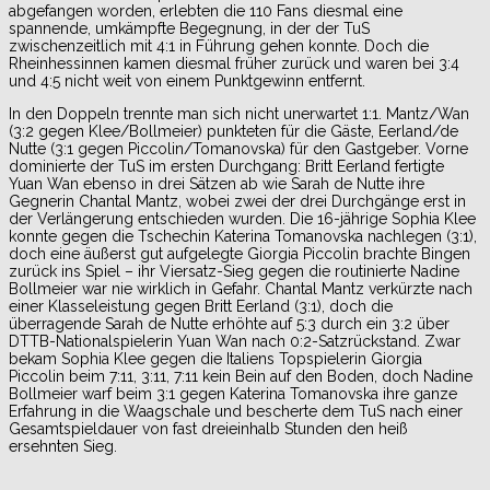
abgefangen worden, erlebten die 110 Fans diesmal eine
spannende, umkämpfte Begegnung, in der der TuS
zwischenzeitlich mit 4:1 in Führung gehen konnte. Doch die
Rheinhessinnen kamen diesmal früher zurück und waren bei 3:4
und 4:5 nicht weit von einem Punktgewinn entfernt.
In den Doppeln trennte man sich nicht unerwartet 1:1. Mantz/Wan
(3:2 gegen Klee/Bollmeier) punkteten für die Gäste, Eerland/de
Nutte (3:1 gegen Piccolin/Tomanovska) für den Gastgeber. Vorne
dominierte der TuS im ersten Durchgang: Britt Eerland fertigte
Yuan Wan ebenso in drei Sätzen ab wie Sarah de Nutte ihre
Gegnerin Chantal Mantz, wobei zwei der drei Durchgänge erst in
der Verlängerung entschieden wurden. Die 16-jährige Sophia Klee
konnte gegen die Tschechin Katerina Tomanovska nachlegen (3:1),
doch eine äußerst gut aufgelegte Giorgia Piccolin brachte Bingen
zurück ins Spiel – ihr Viersatz-Sieg gegen die routinierte Nadine
Bollmeier war nie wirklich in Gefahr. Chantal Mantz verkürzte nach
einer Klasseleistung gegen Britt Eerland (3:1), doch die
überragende Sarah de Nutte erhöhte auf 5:3 durch ein 3:2 über
DTTB-Nationalspielerin Yuan Wan nach 0:2-Satzrückstand. Zwar
bekam Sophia Klee gegen die Italiens Topspielerin Giorgia
Piccolin beim 7:11, 3:11, 7:11 kein Bein auf den Boden, doch Nadine
Bollmeier warf beim 3:1 gegen Katerina Tomanovska ihre ganze
Erfahrung in die Waagschale und bescherte dem TuS nach einer
Gesamtspieldauer von fast dreieinhalb Stunden den heiß
ersehnten Sieg.