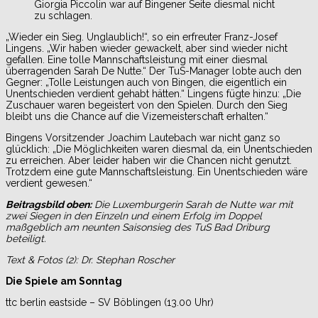
Giorgia Piccolin war auf Bingener Seite diesmal nicht
zu schlagen.
„Wieder ein Sieg. Unglaublich!“, so ein erfreuter Franz-Josef
Lingens. „Wir haben wieder gewackelt, aber sind wieder nicht
gefallen. Eine tolle Mannschaftsleistung mit einer diesmal
überragenden Sarah De Nutte.“ Der TuS-Manager lobte auch den
Gegner: „Tolle Leistungen auch von Bingen, die eigentlich ein
Unentschieden verdient gehabt hätten.“ Lingens fügte hinzu: „Die
Zuschauer waren begeistert von den Spielen. Durch den Sieg
bleibt uns die Chance auf die Vizemeisterschaft erhalten.“
Bingens Vorsitzender Joachim Lautebach war nicht ganz so
glücklich: „Die Möglichkeiten waren diesmal da, ein Unentschieden
zu erreichen. Aber leider haben wir die Chancen nicht genutzt.
Trotzdem eine gute Mannschaftsleistung. Ein Unentschieden wäre
verdient gewesen.“
Beitragsbild oben:
Die Luxemburgerin Sarah de Nutte war mit
zwei Siegen in den Einzeln und einem Erfolg im Doppel
maßgeblich am neunten Saisonsieg des TuS Bad Driburg
beteiligt.
Text & Fotos (2): Dr. Stephan Roscher
Die Spiele am Sonntag
ttc berlin eastside – SV Böblingen (13.00 Uhr)