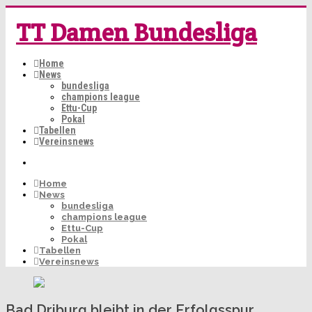
TT Damen Bundesliga
Home
News
bundesliga
champions league
Ettu-Cup
Pokal
Tabellen
Vereinsnews
Home
News
bundesliga
champions league
Ettu-Cup
Pokal
Tabellen
Vereinsnews
Bad Driburg bleibt in der Erfolgsspur