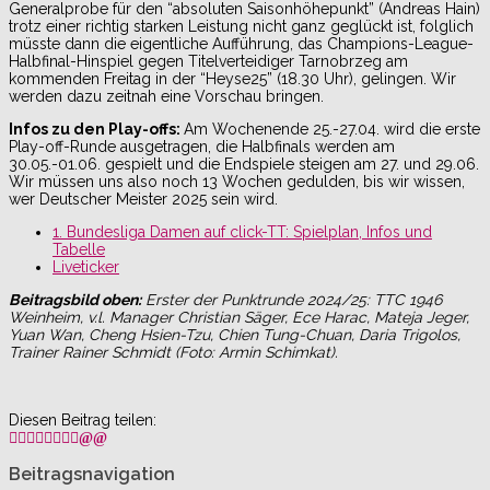
Generalprobe für den “absoluten Saisonhöhepunkt” (Andreas Hain)
trotz einer richtig starken Leistung nicht ganz geglückt ist, folglich
müsste dann die eigentliche Aufführung, das Champions-League-
Halbfinal-Hinspiel gegen Titelverteidiger Tarnobrzeg am
kommenden Freitag in der “Heyse25” (18.30 Uhr), gelingen. Wir
werden dazu zeitnah eine Vorschau bringen.
Infos zu den Play-offs:
Am Wochenende 25.-27.04. wird die erste
Play-off-Runde ausgetragen, die Halbfinals werden am
30.05.-01.06. gespielt und die Endspiele steigen am 27. und 29.06.
Wir müssen uns also noch 13 Wochen gedulden, bis wir wissen,
wer Deutscher Meister 2025 sein wird.
1. Bundesliga Damen auf click-TT: Spielplan, Infos und
Tabelle
Liveticker
Beitragsbild oben:
Erster der Punktrunde 2024/25: TTC 1946
Weinheim, v.l. Manager Christian Säger, Ece Harac, Mateja Jeger,
Yuan Wan, Cheng Hsien-Tzu, Chien Tung-Chuan, Daria Trigolos,
Trainer Rainer Schmidt (Foto: Armin Schimkat).
Diesen Beitrag teilen:
Beitragsnavigation