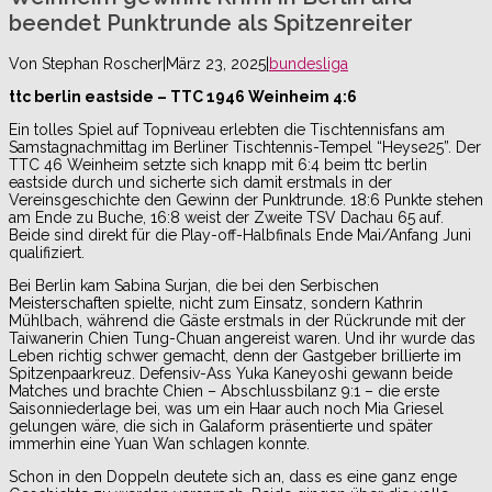
beendet Punktrunde als Spitzenreiter
Von
Stephan Roscher
|
März 23, 2025
|
bundesliga
ttc berlin eastside – TTC 1946 Weinheim 4:6
Ein tolles Spiel auf Topniveau erlebten die Tischtennisfans am
Samstagnachmittag im Berliner Tischtennis-Tempel “Heyse25”. Der
TTC 46 Weinheim setzte sich knapp mit 6:4 beim ttc berlin
eastside durch und sicherte sich damit erstmals in der
Vereinsgeschichte den Gewinn der Punktrunde. 18:6 Punkte stehen
am Ende zu Buche, 16:8 weist der Zweite TSV Dachau 65 auf.
Beide sind direkt für die Play-off-Halbfinals Ende Mai/Anfang Juni
qualifiziert.
Bei Berlin kam Sabina Surjan, die bei den Serbischen
Meisterschaften spielte, nicht zum Einsatz, sondern Kathrin
Mühlbach, während die Gäste erstmals in der Rückrunde mit der
Taiwanerin Chien Tung-Chuan angereist waren. Und ihr wurde das
Leben richtig schwer gemacht, denn der Gastgeber brillierte im
Spitzenpaarkreuz. Defensiv-Ass Yuka Kaneyoshi gewann beide
Matches und brachte Chien – Abschlussbilanz 9:1 – die erste
Saisonniederlage bei, was um ein Haar auch noch Mia Griesel
gelungen wäre, die sich in Galaform präsentierte und später
immerhin eine Yuan Wan schlagen konnte.
Schon in den Doppeln deutete sich an, dass es eine ganz enge