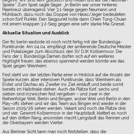
Spiele.“ Zum Spiel sagte Säger: „In Berlin war unser hinteres
Paarkreuz überragend. Vier 3:1-Siege gegen Neumann und
Mühlbach, dazu noch das Doppel von Harac/Jeger bedeuteten
schon fünf Punkte. Den Siegpunkt holte dann Chien Tung-Chuan
mit einem knappen 3:2-Sieg gegen eine sehr starke Mia Griesel.
Aktuelle Situation und Ausblick
Der ttc berlin eastside ist noch nicht fertig mit der Bundesliga-
Punktrunde. Am 04.04. empfängt der amtierende Deutsche Meister
und Pokalsieger zum Abschluss den SV DJK Kolbermoor. Die
Fans der 1. Bundesliga Damen dürfen sich auf ein weiteres
Highlight freuen, das ebenso spannend werden könnte wie das
Spiel gegen Weinheim.
Fest steht vor der letzten Partie einer in Hinblick auf die Anzahl der
Spiele kurzen, aber intensiven Punktrunde, dass Weinheim als
Erster und Dachau als Zweiter ins Ziel einläuft und beide somit
bereits im Halbfinale stehen. Auch die Plätze fünf, sechs und
sieben sind inzwischen fest vergeben – und zwar in der
Reihenfolge Weil, Berlin und Bingen, wobei Weil und Berlin in den
Play-offs stehen und wir das Team aus Bingen erst wieder in der
Saison 2025/26 sehen werden. Vakant sind noch die Plätze drei
und vier. Gewinnt Kolbermoor in der Hauptstadt, klettert es noch
auf den dritten Rang, ansonsten macht Langstadt das Rennen und
die Oberbayern werden Vierter.
Aus Berliner Sicht kann man noch feststellen, dass die