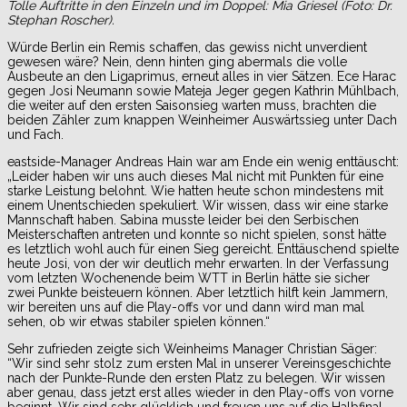
Tolle Auftritte in den Einzeln und im Doppel: Mia Griesel (Foto: Dr.
Stephan Roscher).
Würde Berlin ein Remis schaffen, das gewiss nicht unverdient
gewesen wäre? Nein, denn hinten ging abermals die volle
Ausbeute an den Ligaprimus, erneut alles in vier Sätzen. Ece Harac
gegen Josi Neumann sowie Mateja Jeger gegen Kathrin Mühlbach,
die weiter auf den ersten Saisonsieg warten muss, brachten die
beiden Zähler zum knappen Weinheimer Auswärtssieg unter Dach
und Fach.
eastside-Manager Andreas Hain war am Ende ein wenig enttäuscht:
„Leider haben wir uns auch dieses Mal nicht mit Punkten für eine
starke Leistung belohnt. Wie hatten heute schon mindestens mit
einem Unentschieden spekuliert. Wir wissen, dass wir eine starke
Mannschaft haben. Sabina musste leider bei den Serbischen
Meisterschaften antreten und konnte so nicht spielen, sonst hätte
es letztlich wohl auch für einen Sieg gereicht. Enttäuschend spielte
heute Josi, von der wir deutlich mehr erwarten. In der Verfassung
vom letzten Wochenende beim WTT in Berlin hätte sie sicher
zwei Punkte beisteuern können. Aber letztlich hilft kein Jammern,
wir bereiten uns auf die Play-offs vor und dann wird man mal
sehen, ob wir etwas stabiler spielen können.“
Sehr zufrieden zeigte sich Weinheims Manager Christian Säger:
“Wir sind sehr stolz zum ersten Mal in unserer Vereinsgeschichte
nach der Punkte-Runde den ersten Platz zu belegen. Wir wissen
aber genau, dass jetzt erst alles wieder in den Play-offs von vorne
beginnt. Wir sind sehr glücklich und freuen uns auf die Halbfinal-