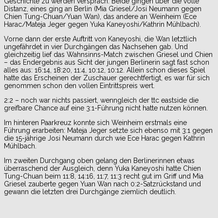
Geschichte zu werden versprach. Beide gingen über die volle
Distanz, eines ging an Berlin (Mia Griesel/Josi Neumann gegen
Chien Tung-Chuan/Yuan Wan), das andere an Weinheim (Ece
Harac/Mateja Jeger gegen Yuka Kaneyoshi/Kathrin Mühlbach).
Vorne dann der erste Auftritt von Kaneyoshi, die Wan letztlich
ungefährdet in vier Durchgängen das Nachsehen gab. Und
gleichzeitig lief das Wahnsinns-Match zwischen Griesel und Chien
– das Endergebnis aus Sicht der jungen Berlinerin sagt fast schon
alles aus: 16:14, 18:20, 11:4, 10:12, 10:12. Allein schon dieses Spiel
hatte das Erscheinen der Zuschauer gerechtfertigt, es war für sich
genommen schon den vollen Eintrittspreis wert.
2:2 – noch war nichts passiert, wenngleich der ttc eastside die
greifbare Chance auf eine 3:1-Führung nicht hatte nutzen können.
Im hinteren Paarkreuz konnte sich Weinheim erstmals eine
Führung erarbeiten: Mateja Jeger setzte sich ebenso mit 3:1 gegen
die 15-jährige Josi Neumann durch wie Ece Harac gegen Kathrin
Mühlbach.
Im zweiten Durchgang oben gelang den Berlinerinnen etwas
überraschend der Ausgleich, denn Yuka Kaneyoshi hatte Chien
Tung-Chuan beim 11:8, 14:16, 11:7, 11:3 recht gut im Griff und Mia
Griesel zauberte gegen Yuan Wan nach 0:2-Satzrückstand und
gewann die letzten drei Durchgänge ziemlich deutlich.