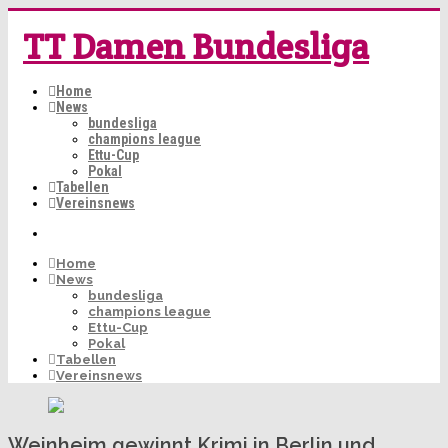
TT Damen Bundesliga
Home
News
bundesliga
champions league
Ettu-Cup
Pokal
Tabellen
Vereinsnews
Home
News
bundesliga
champions league
Ettu-Cup
Pokal
Tabellen
Vereinsnews
Weinheim gewinnt Krimi in Berlin und