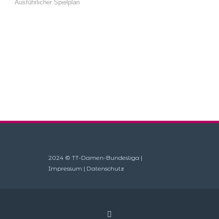
Ausführlicher Spielplan
2024 © TT-Damen-Bundesliga |
Impressum
|
Datenschutz