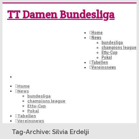
TT Damen Bundesliga
Home
News
bundesliga
champions league
Ettu-Cup
Pokal
Tabellen
Vereinsnews
Home
News
bundesliga
champions league
Ettu-Cup
Pokal
Tabellen
Vereinsnews
Tag-Archive:
Silvia Erdelji