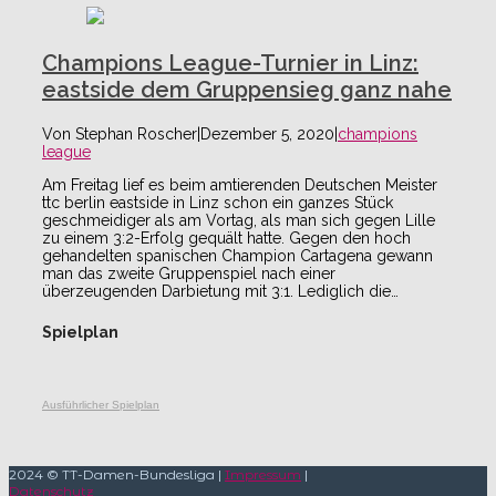
Champions League-Turnier in Linz:
eastside dem Gruppensieg ganz nahe
Von
Stephan Roscher
|
Dezember 5, 2020
|
champions
league
Am Freitag lief es beim amtierenden Deutschen Meister
ttc berlin eastside in Linz schon ein ganzes Stück
geschmeidiger als am Vortag, als man sich gegen Lille
zu einem 3:2-Erfolg gequält hatte. Gegen den hoch
gehandelten spanischen Champion Cartagena gewann
man das zweite Gruppenspiel nach einer
überzeugenden Darbietung mit 3:1. Lediglich die…
Spielplan
Ausführlicher Spielplan
2024 © TT-Damen-Bundesliga |
Impressum
|
Datenschutz