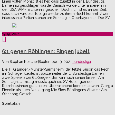
Einen vollen Monat ist es her, dass zuletzt in der 1. Bundesliga
Damen aufgeschlagen wurde. Danach wurde unter anderem in
den USA WM-Tischtennis geboten. Doch nun ist es an der Zeit,
dass auch Europas Topliga wieder zu ihrem Recht kommt. Zwei
interessante Partien stehen am Sonntag in Oberbayern an. Der SV…
19
09, 2021
6:1 gegen Böblingen: Bingen jubelt
Von
Stephan Roscher
|
September 19, 2021
|
bundesliga
Die TTG Bingen/Münster-Sarmsheim, der letzte Saison das Pech
am Schläger klebte, ist Spitzenreiter der 1. Bundesliga Damen.
Zwei Spiele, zwei 6:1-Siege – das kann sich sehen lassen. Am
Sonntagnachmittag musste auch die SV Böblingen den
Rheinhessinnen gratulieren. Überraschend konnten sowohl Giorgia
Piccolin als auch Neuzugang Mie Skov Böblingens Abwehr-Ass
Qianhong Gotsch…
Spielplan