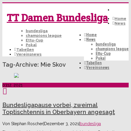
TT Damen Bundesliga
Home
News
bundesliga
Home
champions league
News
Ettu-Cup
bundesliga
Pokal
champions league
Tabellen
Ettu-Cup
Vereinsnews
Pokal
Tabellen
Tag-Archive:
Mie Skov
Vereinsnews
03
12, 2021
Bundesligapause vorbei, zweimal
Toptischtennis in Oberbayern angesagt
Von
Stephan Roscher
|
Dezember 3, 2021
|
bundesliga