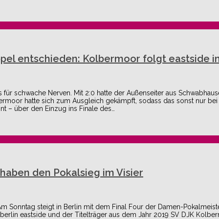
el entschieden: Kolbermoor folgt eastside in
ts für schwache Nerven. Mit 2:0 hatte der Außenseiter aus Schwabhaus
ermoor hatte sich zum Ausgleich gekämpft, sodass das sonst nur be
t – über den Einzug ins Finale des…
 haben den Pokalsieg im Visier
 Am Sonntag steigt in Berlin mit dem Final Four der Damen-Pokalmeist
tc berlin eastside und der Titelträger aus dem Jahr 2019 SV DJK Kolbe