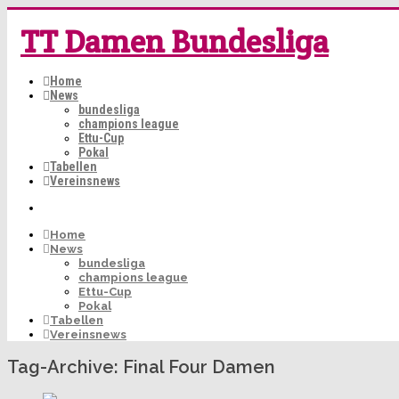
TT Damen Bundesliga
Home
News
bundesliga
champions league
Ettu-Cup
Pokal
Tabellen
Vereinsnews
Home
News
bundesliga
champions league
Ettu-Cup
Pokal
Tabellen
Vereinsnews
Tag-Archive:
Final Four Damen