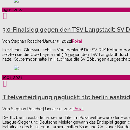
09
01, 2022
3:0-Finalsieg gegen den TSV Langstadt: SV D
Von
Stephan Roscher
|
Januar 9, 2022
|
Pokal
Herzlichen Glückwunsch ins Voralpenland! Der SV DJK Kolbermoor 
setzten sie die Oberbayern mit 3:0 gegen den TSV Langstadt durch,
hatte. Kolbermoor hatte im Halbfinale die SV Böblingen ausgeschalt
10
01, 2021
Titelverteidigung geglückt: ttc berlin east
Von
Stephan Roscher
|
Januar 10, 2021
|
Pokal
Der ttc berlin eastside hat seinen Titel im Pokalwettbewerb der Fr
League-Sieger und Deutsche Meister gewann das Endspiel gegen de
Halbfinale des Final-Four-Turniers hatten Shan und Co. zuvor Bunde