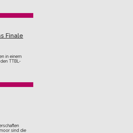
s Finale
en in einem
i den TTBL-
erschaften
rmoor sind die