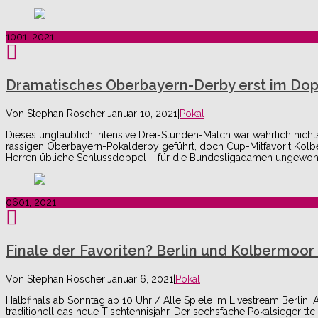
10
01, 2021
Dramatisches Oberbayern-Derby erst im Dopp
Von
Stephan Roscher
|
Januar 10, 2021
|
Pokal
Dieses unglaublich intensive Drei-Stunden-Match war wahrlich nich
rassigen Oberbayern-Pokalderby geführt, doch Cup-Mitfavorit Kolb
Herren übliche Schlussdoppel – für die Bundesligadamen ungewohn
06
01, 2021
Finale der Favoriten? Berlin und Kolbermoor
Von
Stephan Roscher
|
Januar 6, 2021
|
Pokal
Halbfinals ab Sonntag ab 10 Uhr / Alle Spiele im Livestream Berlin.
traditionell das neue Tischtennisjahr. Der sechsfache Pokalsieger t