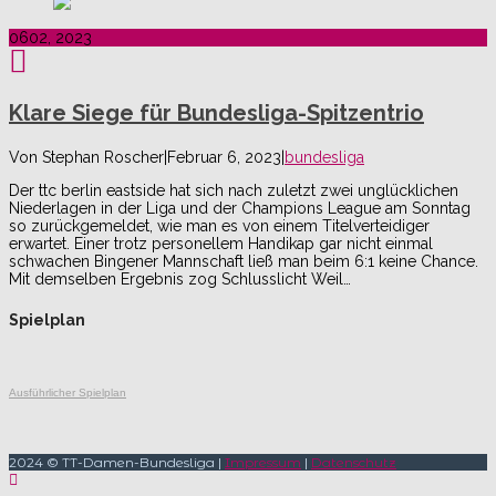
06
02, 2023
Klare Siege für Bundesliga-Spitzentrio
Von
Stephan Roscher
|
Februar 6, 2023
|
bundesliga
Der ttc berlin eastside hat sich nach zuletzt zwei unglücklichen
Niederlagen in der Liga und der Champions League am Sonntag
so zurückgemeldet, wie man es von einem Titelverteidiger
erwartet. Einer trotz personellem Handikap gar nicht einmal
schwachen Bingener Mannschaft ließ man beim 6:1 keine Chance.
Mit demselben Ergebnis zog Schlusslicht Weil…
Spielplan
Ausführlicher Spielplan
2024 © TT-Damen-Bundesliga |
Impressum
|
Datenschutz