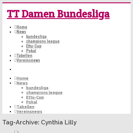
TT Damen Bundesliga
Home
News
bundesliga
champions league
Ettu-Cup
Pokal
Tabellen
Vereinsnews
Home
News
bundesliga
champions league
Ettu-Cup
Pokal
Tabellen
Vereinsnews
Tag-Archive:
Cynthia Lilly