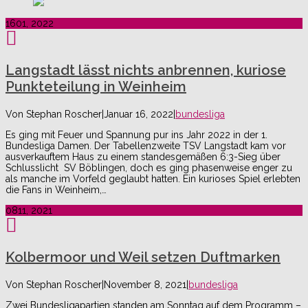
16
01, 2022
Langstadt lässt nichts anbrennen, kuriose
Punkteteilung in Weinheim
Von
Stephan Roscher
|
Januar 16, 2022
|
bundesliga
Es ging mit Feuer und Spannung pur ins Jahr 2022 in der 1.
Bundesliga Damen. Der Tabellenzweite TSV Langstadt kam vor
ausverkauftem Haus zu einem standesgemäßen 6:3-Sieg über
Schlusslicht SV Böblingen, doch es ging phasenweise enger zu
als manche im Vorfeld geglaubt hatten. Ein kurioses Spiel erlebten
die Fans in Weinheim,…
08
11, 2021
Kolbermoor und Weil setzen Duftmarken
Von
Stephan Roscher
|
November 8, 2021
|
bundesliga
Zwei Bundesligapartien standen am Sonntag auf dem Programm –