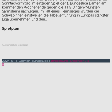
Sonntagvormittag im einzigen Spiel der 1. Bundesliga Damen am
kommenden Wochenende gegen die TTG Bingen/Münster-
Sarmsheim nachlegen. Im Fall eines Heimsieges würden die
Schwäbinnen einstweilen die Tabellenführung in Europas stärkster
Liga übernehmen und den…
Spielplan
Ausführlicher Spielplan
2024 © TT-Damen-Bundesliga |
Impressum
|
Datenschutz