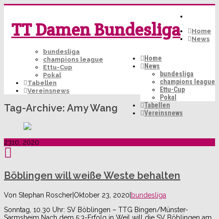
TT Damen Bundesliga
Home
News
bundesliga
Home
champions league
News
Ettu-Cup
bundesliga
Pokal
champions league
Tabellen
Ettu-Cup
Vereinsnews
Pokal
Tabellen
Tag-Archive:
Amy Wang
Vereinsnews
23
10, 2020
Böblingen will weiße Weste behalten
Von
Stephan Roscher
|
Oktober 23, 2020
|
bundesliga
Sonntag, 10.30 Uhr: SV Böblingen – TTG Bingen/Münster-
Sarmsheim Nach dem 5:3-Erfolg in Weil will die SV Böblingen am