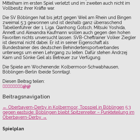
Mittelham im ersten Spiel verletzt und im zweiten auch nicht im
Vollbesitz ihrer Kräfte war.
Die SV Böblingen hat bis jetzt gegen Weil am Rhein und Bingen
zweimal 5:3 gewonnen und ist deshalb ganz überraschend
Tabellenführer der 1. Liga. Qianhong Gotsch, Mitsuki Yoshida,
Annett und Alexandra Kaufmann wollen auch gegen den hohen
Favoriten nichts unversucht lassen. SVB-Cheftrainer Volker Ziegler
ist diesmal nicht dabei. Er ist in seiner Eigenschaft als
Bundestrainer des deutschen Behindertensportverbandes
unterwegs um einen Lehrgang zu leiten. Dafür stehen Andrzej
Kaim und Sönke Geil als Betreuer zur Verfügung.
Die Spiele am Wochenende: Kolbermoor-Schwabhausen,
Böblingen-Berlin (beide Sonntag).
Diesen Beitrag teilen:
Beitragsnavigation
←
Oberbayern-Derby in Kolbermoor, Topspiel in Böblingen
5:3
gegen eastside: Böblingen bleibt Spitzenreiter – Punkteteilung im
Oberbayern-Derby
→
Spielplan