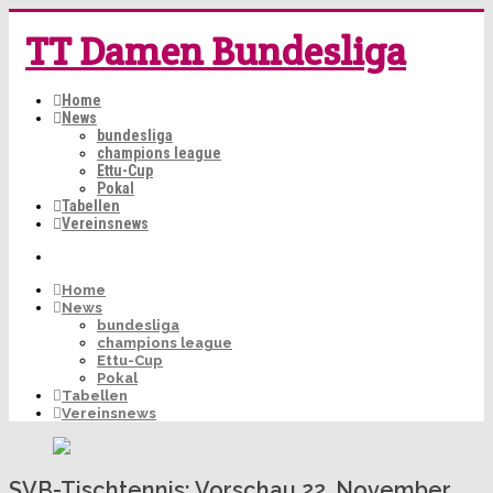
TT Damen Bundesliga
Home
News
bundesliga
champions league
Ettu-Cup
Pokal
Tabellen
Vereinsnews
Home
News
bundesliga
champions league
Ettu-Cup
Pokal
Tabellen
Vereinsnews
SVB-Tischtennis: Vorschau 22. November