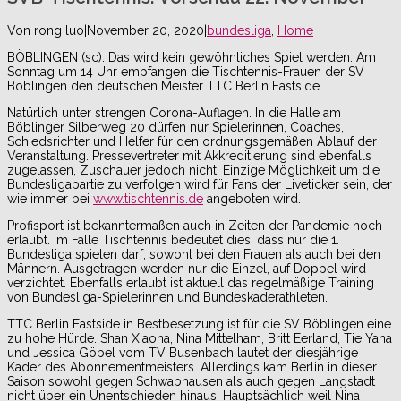
Von
rong luo
|
November 20, 2020
|
bundesliga
,
Home
BÖBLINGEN (sc). Das wird kein gewöhnliches Spiel werden. Am
Sonntag um 14 Uhr empfangen die Tischtennis-Frauen der SV
Böblingen den deutschen Meister TTC Berlin Eastside.
Natürlich unter strengen Corona-Auflagen. In die Halle am
Böblinger Silberweg 20 dürfen nur Spielerinnen, Coaches,
Schiedsrichter und Helfer für den ordnungsgemäßen Ablauf der
Veranstaltung. Pressevertreter mit Akkreditierung sind ebenfalls
zugelassen, Zuschauer jedoch nicht. Einzige Möglichkeit um die
Bundesligapartie zu verfolgen wird für Fans der Liveticker sein, der
wie immer bei
www.tischtennis.de
angeboten wird.
Profisport ist bekanntermaßen auch in Zeiten der Pandemie noch
erlaubt. Im Falle Tischtennis bedeutet dies, dass nur die 1.
Bundesliga spielen darf, sowohl bei den Frauen als auch bei den
Männern. Ausgetragen werden nur die Einzel, auf Doppel wird
verzichtet. Ebenfalls erlaubt ist aktuell das regelmäßige Training
von Bundesliga-Spielerinnen und Bundeskaderathleten.
TTC Berlin Eastside in Bestbesetzung ist für die SV Böblingen eine
zu hohe Hürde. Shan Xiaona, Nina Mittelham, Britt Eerland, Tie Yana
und Jessica Göbel vom TV Busenbach lautet der diesjährige
Kader des Abonnementmeisters. Allerdings kam Berlin in dieser
Saison sowohl gegen Schwabhausen als auch gegen Langstadt
nicht über ein Unentschieden hinaus. Hauptsächlich weil Nina