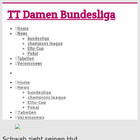
TT Damen Bundesliga
Home
News
bundesliga
champions league
Ettu-Cup
Pokal
Tabellen
Vereinsnews
Home
News
bundesliga
champions league
Ettu-Cup
Pokal
Tabellen
Vereinsnews
Schwab zieht seinen Hut