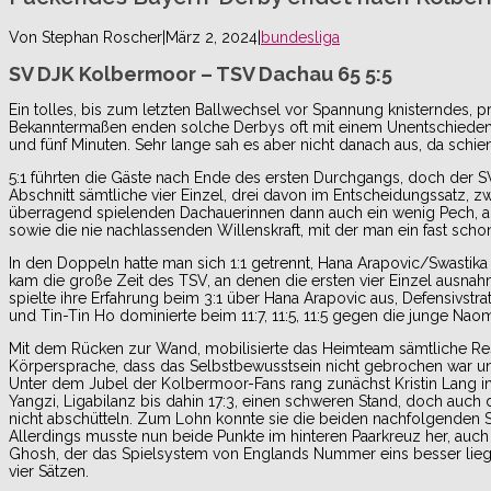
Von
Stephan Roscher
|
März 2, 2024
|
bundesliga
SV DJK Kolbermoor – TSV Dachau 65 5:5
Ein tolles, bis zum letzten Ballwechsel vor Spannung knisterndes, p
Bekanntermaßen enden solche Derbys oft mit einem Unentschieden,
und fünf Minuten. Sehr lange sah es aber nicht danach aus, da sch
5:1 führten die Gäste nach Ende des ersten Durchgangs, doch der SV 
Abschnitt sämtliche vier Einzel, drei davon im Entscheidungssatz, z
überragend spielenden Dachauerinnen dann auch ein wenig Pech, aber
sowie die nie nachlassenden Willenskraft, mit der man ein fast sc
In den Doppeln hatte man sich 1:1 getrennt, Hana Arapovic/Swastik
kam die große Zeit des TSV, an denen die ersten vier Einzel ausnah
spielte ihre Erfahrung beim 3:1 über Hana Arapovic aus, Defensivstrat
und Tin-Tin Ho dominierte beim 11:7, 11:5, 11:5 gegen die junge Naom
Mit dem Rücken zur Wand, mobilisierte das Heimteam sämtliche Re
Körpersprache, dass das Selbstbewusstsein nicht gebrochen war u
Unter dem Jubel der Kolbermoor-Fans rang zunächst Kristin Lang in 
Yangzi, Ligabilanz bis dahin 17:3, einen schweren Stand, doch auch 
nicht abschütteln. Zum Lohn konnte sie die beiden nachfolgenden S
Allerdings musste nun beide Punkte im hinteren Paarkreuz her, au
Ghosh, der das Spielsystem von Englands Nummer eins besser liegt a
vier Sätzen.