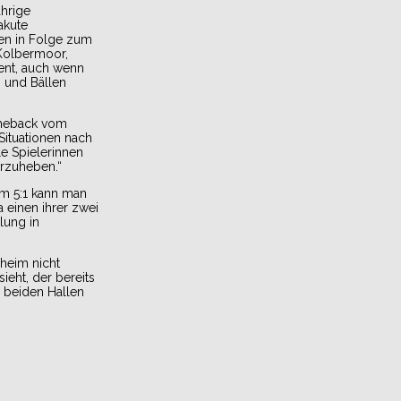
ährige
akute
kten in Folge zum
 Kolbermoor,
ient, auch wenn
 und Bällen
Comeback vom
ituationen nach
e Spielerinnen
orzuheben.“
em 5:1 kann man
 einen ihrer zwei
lung in
heim nicht
eht, der bereits
n beiden Hallen