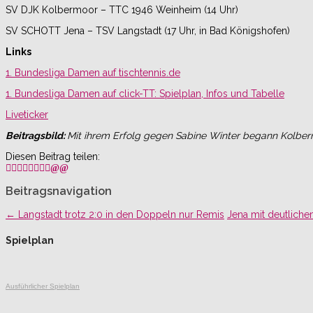
SV DJK Kolbermoor – TTC 1946 Weinheim (14 Uhr)
SV SCHOTT Jena – TSV Langstadt (17 Uhr, in Bad Königshofen)
Links
1. Bundesliga Damen auf tischtennis.de
1. Bundesliga Damen auf click-TT: Spielplan, Infos und Tabelle
Liveticker
Beitragsbild:
Mit ihrem Erfolg gegen Sabine Winter begann Kolbermo
Diesen Beitrag teilen:
Beitragsnavigation
←
Langstadt trotz 2:0 in den Doppeln nur Remis
Jena mit deutliche
Spielplan
Ausführlicher Spielplan