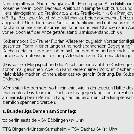
Nun hing alles an Naomi Pranjkovic. Ihr Match gegen Alina Nikitchank
Rosenheimerin, doch Dachaus Weißrussin kämpfte sich zurück und 
Herzinfarktgefahr: 2:0 Pranjkovic, 2:2, 4:2 Pranjkovic, 4:4, 6:4 Pra
9:6. 8:9, 8:10, zwei Matchbälle Nikitchanka, beide abgewehrt, Bei 11:
abgewehrt. Und dann zwei Punkte für Prankovic und unbeschreiblich
Dachau den Sack nicht zumachen konnte und vier Chancen zum Ausw
vorne, doch auf der Anzeigetafel stand unmissverständlich 5:5.
Kolbermoors Co-Trainer Florian Wiesener, zugleich Vorstandsmitglie
gesamten Team in einer langen und hochspannenden Begegnung“, so
Dachau gefallen, aber wir haben nicht aufgegeben und am Ende sind
für diese kämpferische Leistung. Alle haben zum Comeback beigetra
„Das war ein Megaspiel und die Zuschauer sind auf ihre Kosten ge
schon mal gewinnen. Aber ich kann keinem einen Vorwurf machen, es 
Matchbälle machen können, aber das 5:5 geht in Ordnung. Da Kolber
Ordnung.“
Wenn sich Kolbermoor so hinein kniet wie in der zweiten Hälfte d
chancenlos. Das Team aus Dachau ist dagegen längst auf der Fahrt 
am Samstag beim Remis in Langstadt außerordentliche kämpferische Q
ziemlich spannend werden.
1. Bundesliga Damen am Sonntag:
ttc berlin eastside – SV Böblingen (13 Uhr)
TTG Bingen/Münster-Sarmsheim – TSV Dachau 65 (14 Uhr)