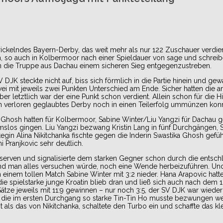
rickelndes Bayern-Derby, das weit mehr als nur 122 Zuschauer verdien
 so auch in Kolbermoor nach einer Spieldauer von sage und schreib
ien die Truppe aus Dachau einem sicheren Sieg entgegenzustreben.
DJK steckte nicht auf, biss sich förmlich in die Partie hinein und ge
wei mit jeweils zwei Punkten Unterschied am Ende. Sicher hatten die a
 letztlich war der eine Punkt schon verdient. Allein schon für die 
hon verloren geglaubtes Derby noch in einen Teilerfolg ummünzen konn
a Ghosh hatten für Kolbermoor, Sabine Winter/Liu Yangzi für Dachau 
mslos gingen. Liu Yangzi bezwang Kristin Lang in fünf Durchgängen, 
egin Alina Nikitchanka fischte gegen die Inderin Swastika Ghosh gefühlt
i Pranjkovic sehr deutlich.
serven und signalisierte dem starken Gegner schon durch die entsch
nd man alles versuchen würde, noch eine Wende herbeizuführen. Un
einem tollen Match Sabine Winter mit 3:2 nieder. Hana Arapovic hatt
die spielstarke junge Kroatin blieb dran und ließ sich auch nach dem 
ätze jeweils mit 11:9 gewinnen – nur noch 3:5, der SV DJK war wiede
ch die im ersten Durchgang so starke Tin-Tin Ho musste bezwungen we
ls das von Nikitchanka, schaltete den Turbo ein und schaffte das kle