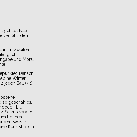
t gehabt hätte.
e vier Stunden
wann im zweiten
nfänglich
Hingabe und Moral
te.
gepunktet. Danach
Sabine Winter
 jeden Ball (3:1)
lossene
d so geschah es.
e gegen Liu
1:2-Satzrückstand
r im Rennen.
rden. Swastika
ine Kunststück in