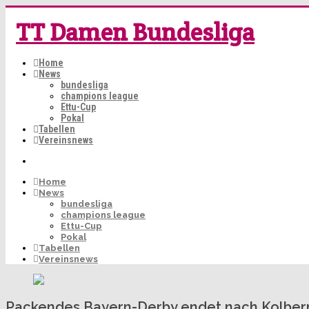
TT Damen Bundesliga
Home
News
bundesliga
champions league
Ettu-Cup
Pokal
Tabellen
Vereinsnews
Home
News
bundesliga
champions league
Ettu-Cup
Pokal
Tabellen
Vereinsnews
Packendes Bayern-Derby endet nach Kolberm