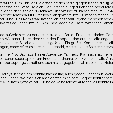
a wurde zum Thriller. Die ersten beiden Sätze gingen klar an die 19-j
schaffte den Satzausgleich. Der Entscheidungsdurchgang bedeutete 
njkovic, doch dann schien Nikitchanka Oberwasser zu haben mit fünf Pun
10 erster Matchball für Pranjkovic, abgewehrt. 12:11, zweiter Matchball
er Jubel. Das Remis war tatsächlich geschafft. Irgendwie schon verd
ärtssieg ungenutzt ließ. Am Ende lagen die Gäste zwar nach Sätzen
d, äußerte sich zu der ereignisreichen Partie. „Erneut ein starkes 
 Wiesener. „Nach dem 1:1 in den Doppeln sind erst mal alle engen S
 die engen Situationen zu uns gefallen. Ein großes Kompliment an all
gen, daher wäre es auch nicht gerecht, eine einzelne Spielerin herv
kommen“, so Dachaus Trainer Alexander Yahmed. „Klar, nach nach ein
waren super spiele, am Ende dann dreimal 2:3. Eventuell hätte Alina
moor super gekämpft und sich nie aufgegeben hat. ist eine Punktetei
es Derbys, ist man am Sonntagnachmittag auch gegen Ligaprimus Wein
nach Bingen, wo man sich am Sonntag mit einem Gegner konfrontiert si
ualitäten gezeigt hat. Für beide keine leichte Aufgabe, es könnte i