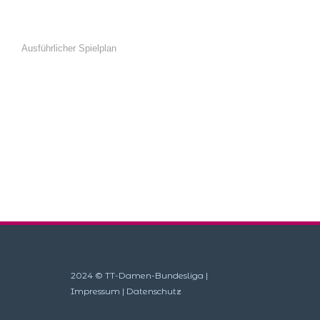
Ausführlicher Spielplan
2024 © TT-Damen-Bundesliga |
Impressum
|
Datenschutz