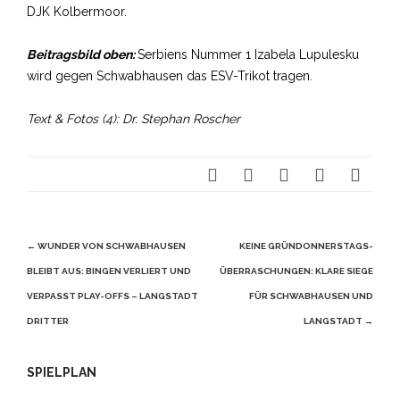
DJK Kolbermoor.
Beitragsbild oben:
Serbiens Nummer 1 Izabela Lupulesku
wird gegen Schwabhausen das ESV-Trikot tragen.
Text & Fotos (4): Dr. Stephan Roscher
Beitragsnavigation
←
WUNDER VON SCHWABHAUSEN
KEINE GRÜNDONNERSTAGS-
BLEIBT AUS: BINGEN VERLIERT UND
ÜBERRASCHUNGEN: KLARE SIEGE
VERPASST PLAY-OFFS – LANGSTADT
FÜR SCHWABHAUSEN UND
DRITTER
LANGSTADT
→
SPIELPLAN