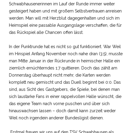
Schwabhausenerinnen im Lauf der Runde immer weiter
gesteigert haben und mit großem Selbstvertrauen anreisen
werden. Man will mit Herzblut dagegenhalten und sich im
Heimspiel eine passable Ausgangslage verschaffen, die für
das Rückspiel alle Chancen offen lässt.
In der Punktrunde hat es nicht so gut funktioniert. War Weil
im Hinspiel Anfang November noch nahe dran (3:5), musste
man Mitte Januar in der Rückrunde in heimischer Halle ein
ziemlich ernüchterndes 1:7 quittieren. Doch das zählt am
Donnerstag überhaupt nicht mehr, die Karten werden
komplett neu gemischt und das Duell beginnt bei 0:0. Das
sind, aus Sicht des Gastgebers, die Spiele, bei denen man
sich laustarke Fans in einer rappelvollen Halle wünscht, die
das eigene Team nach vorne puschen und über sich
hinauswachsen lassen – doch damit kann zurzeit weder
Weil noch irgendein anderer Bundesligist dienen.
„Erstmal freuen wir uns auf den TSV Schwabhausen als