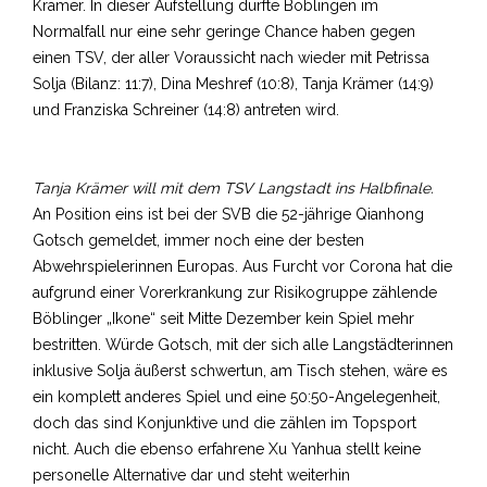
Krämer. In dieser Aufstellung dürfte Böblingen im
Normalfall nur eine sehr geringe Chance haben gegen
einen TSV, der aller Voraussicht nach wieder mit Petrissa
Solja (Bilanz: 11:7), Dina Meshref (10:8), Tanja Krämer (14:9)
und Franziska Schreiner (14:8) antreten wird.
Tanja Krämer will mit dem TSV Langstadt ins Halbfinale.
An Position eins ist bei der SVB die 52-jährige Qianhong
Gotsch gemeldet, immer noch eine der besten
Abwehrspielerinnen Europas. Aus Furcht vor Corona hat die
aufgrund einer Vorerkrankung zur Risikogruppe zählende
Böblinger „Ikone“ seit Mitte Dezember kein Spiel mehr
bestritten. Würde Gotsch, mit der sich alle Langstädterinnen
inklusive Solja äußerst schwertun, am Tisch stehen, wäre es
ein komplett anderes Spiel und eine 50:50-Angelegenheit,
doch das sind Konjunktive und die zählen im Topsport
nicht. Auch die ebenso erfahrene Xu Yanhua stellt keine
personelle Alternative dar und steht weiterhin