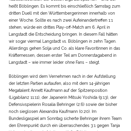
heißt Böblingen. Es kommt bis einschließlich Samstag zum
dritten Duell mit den Württembergerinnen innerhalb von
einer Woche. Sollte es nach zwei Aufeinandertreffen 1:1
stehen, würde ein drittes Play-off-Match am 6. April in
Langstadt die Entscheidung bringen. In diesem Fall hätten
wir sogar viermal Langstadt vs. Böblingen in zehn Tagen.
Allerdings gehen Solja und Co. als klare Favoritinnen in das
Kräftemessen, dessen erster Teil am Donnerstagabend in
Langstadt – wie immer leider ohne Fans – steigt.
Böblingen wird dem Vernehmen nach in der Aufstellung
der letzten Partien auflaufen, also mit dem 14-jährigen
Megatalent Annett Kaufmann auf der Spitzenposition
(Ligabilanz 11:11), der Japanerin Mitsuki Yoshida (9:13), der
Defensivspielerin Rosalia Behringer (2:6) sowie der bisher
noch sieglosen Alexandra Kaufmann (0:20). Im
Bundesligaspiel am Sonntag sicherte Behringer ihrem Team
den Ehrenpunkt durch ein überraschendes 3:1 gegen Tanja