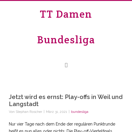
TT Damen
Bundesliga
Jetzt wird es ernst: Play-offs in Weil und
Langstadt
Von
Stephan Roscher
|
März 31, 2021
|
bundesliga
Nur vier Tage nach dem Ende der regulären Punktrunde
heißt es nun alles oder nichts: Die Play-off-Viertelfinals