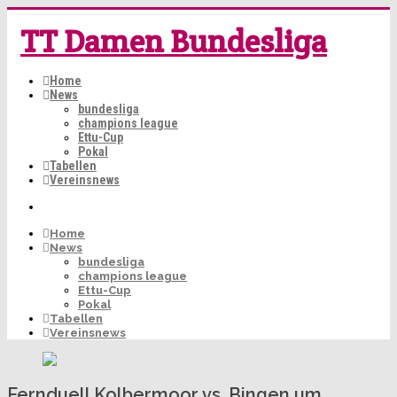
TT Damen Bundesliga
Home
News
bundesliga
champions league
Ettu-Cup
Pokal
Tabellen
Vereinsnews
Home
News
bundesliga
champions league
Ettu-Cup
Pokal
Tabellen
Vereinsnews
Fernduell Kolbermoor vs. Bingen um