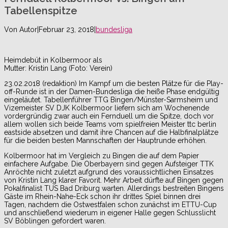
Tabellenspitze
Von
Autor
|
Februar 23, 2018
|
bundesliga
Heimdebüt in Kolbermoor als
Mutter: Kristin Lang (Foto: Verein)
23.02.2018 (redaktion) Im Kampf um die besten Plätze für die Play-
off-Runde ist in der Damen-Bundesliga die heiße Phase endgültig
eingeläutet. Tabellenführer TTG Bingen/Münster-Sarmsheim und
Vizemeister SV DJK Kolbermoor liefern sich am Wochenende
vordergründig zwar auch ein Fernduell um die Spitze, doch vor
allem wollen sich beide Teams vom spielfreien Meister ttc berlin
eastside absetzen und damit ihre Chancen auf die Halbfinalplätze
für die beiden besten Mannschaften der Hauptrunde erhöhen.
Kolbermoor hat im Vergleich zu Bingen die auf dem Papier
einfachere Aufgabe. Die Oberbayern sind gegen Aufsteiger TTK
Anröchte nicht zuletzt aufgrund des voraussichtlichen Einsatzes
von Kristin Lang klarer Favorit. Mehr Arbeit dürfte auf Bingen gegen
Pokalfinalist TUS Bad Driburg warten. Allerdings bestreiten Bingens
Gäste im Rhein-Nahe-Eck schon ihr drittes Spiel binnen drei
Tagen, nachdem die Ostwestfalen schon zunächst im ETTU-Cup
und anschließend wiederum in eigener Halle gegen Schlusslicht
SV Böblingen gefordert waren.