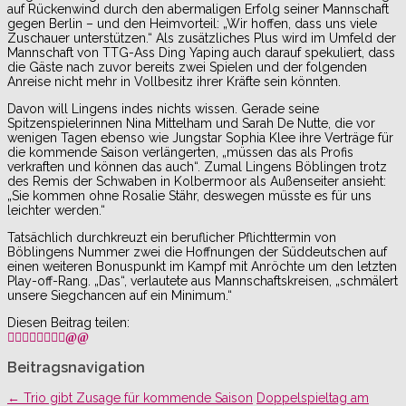
auf Rückenwind durch den abermaligen Erfolg seiner Mannschaft
gegen Berlin – und den Heimvorteil: „Wir hoffen, dass uns viele
Zuschauer unterstützen.“ Als zusätzliches Plus wird im Umfeld der
Mannschaft von TTG-Ass Ding Yaping auch darauf spekuliert, dass
die Gäste nach zuvor bereits zwei Spielen und der folgenden
Anreise nicht mehr in Vollbesitz ihrer Kräfte sein könnten.
Davon will Lingens indes nichts wissen. Gerade seine
Spitzenspielerinnen Nina Mittelham und Sarah De Nutte, die vor
wenigen Tagen ebenso wie Jungstar Sophia Klee ihre Verträge für
die kommende Saison verlängerten, „müssen das als Profis
verkraften und können das auch“. Zumal Lingens Böblingen trotz
des Remis der Schwaben in Kolbermoor als Außenseiter ansieht:
„Sie kommen ohne Rosalie Stähr, deswegen müsste es für uns
leichter werden.“
Tatsächlich durchkreuzt ein beruflicher Pflichttermin von
Böblingens Nummer zwei die Hoffnungen der Süddeutschen auf
einen weiteren Bonuspunkt im Kampf mit Anröchte um den letzten
Play-off-Rang. „Das“, verlautete aus Mannschaftskreisen, „schmälert
unsere Siegchancen auf ein Minimum.“
Diesen Beitrag teilen:
Beitragsnavigation
←
Trio gibt Zusage für kommende Saison
Doppelspieltag am