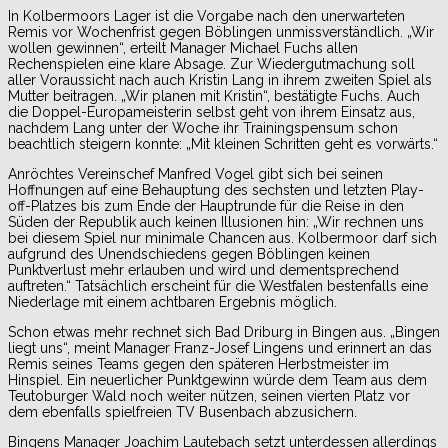
In Kolbermoors Lager ist die Vorgabe nach den unerwarteten
Remis vor Wochenfrist gegen Böblingen unmissverständlich. „Wir
wollen gewinnen“, erteilt Manager Michael Fuchs allen
Rechenspielen eine klare Absage. Zur Wiedergutmachung soll
aller Voraussicht nach auch Kristin Lang in ihrem zweiten Spiel als
Mutter beitragen. „Wir planen mit Kristin“, bestätigte Fuchs. Auch
die Doppel-Europameisterin selbst geht von ihrem Einsatz aus,
nachdem Lang unter der Woche ihr Trainingspensum schon
beachtlich steigern konnte: „Mit kleinen Schritten geht es vorwärts.“
Anröchtes Vereinschef Manfred Vogel gibt sich bei seinen
Hoffnungen auf eine Behauptung des sechsten und letzten Play-
off-Platzes bis zum Ende der Hauptrunde für die Reise in den
Süden der Republik auch keinen Illusionen hin: „Wir rechnen uns
bei diesem Spiel nur minimale Chancen aus. Kolbermoor darf sich
aufgrund des Unendschiedens gegen Böblingen keinen
Punktverlust mehr erlauben und wird und dementsprechend
auftreten.“ Tatsächlich erscheint für die Westfalen bestenfalls eine
Niederlage mit einem achtbaren Ergebnis möglich.
Schon etwas mehr rechnet sich Bad Driburg in Bingen aus. „Bingen
liegt uns“, meint Manager Franz-Josef Lingens und erinnert an das
Remis seines Teams gegen den späteren Herbstmeister im
Hinspiel. Ein neuerlicher Punktgewinn würde dem Team aus dem
Teutoburger Wald noch weiter nützen, seinen vierten Platz vor
dem ebenfalls spielfreien TV Busenbach abzusichern.
Bingens Manager Joachim Lautebach setzt unterdessen allerdings