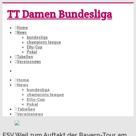
TT Damen Bundesliga
Home
News
bundesliga
champions league
Ettu-Cup
Pokal
Tabellen
Vereinsnews
Home
News
bundesliga
champions league
Ettu-Cup
Pokal
Tabellen
Vereinsnews
ESV Weil zum Auftakt der Bayern-Tour am