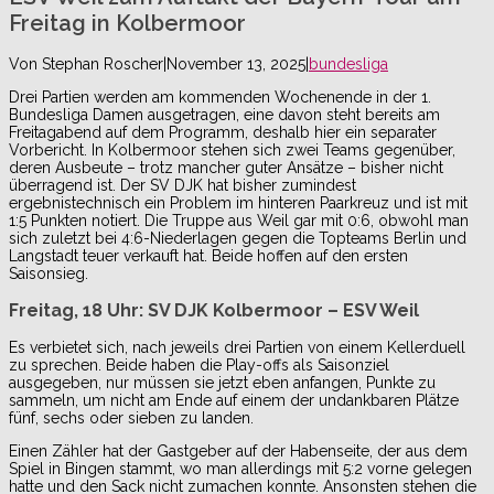
Freitag in Kolbermoor
Von
Stephan Roscher
|
November 13, 2025
|
bundesliga
Drei Partien werden am kommenden Wochenende in der 1.
Bundesliga Damen ausgetragen, eine davon steht bereits am
Freitagabend auf dem Programm, deshalb hier ein separater
Vorbericht. In Kolbermoor stehen sich zwei Teams gegenüber,
deren Ausbeute – trotz mancher guter Ansätze – bisher nicht
überragend ist. Der SV DJK hat bisher zumindest
ergebnistechnisch ein Problem im hinteren Paarkreuz und ist mit
1:5 Punkten notiert. Die Truppe aus Weil gar mit 0:6, obwohl man
sich zuletzt bei 4:6-Niederlagen gegen die Topteams Berlin und
Langstadt teuer verkauft hat. Beide hoffen auf den ersten
Saisonsieg.
Freitag, 18 Uhr: SV DJK Kolbermoor – ESV Weil
Es verbietet sich, nach jeweils drei Partien von einem Kellerduell
zu sprechen. Beide haben die Play-offs als Saisonziel
ausgegeben, nur müssen sie jetzt eben anfangen, Punkte zu
sammeln, um nicht am Ende auf einem der undankbaren Plätze
fünf, sechs oder sieben zu landen.
Einen Zähler hat der Gastgeber auf der Habenseite, der aus dem
Spiel in Bingen stammt, wo man allerdings mit 5:2 vorne gelegen
hatte und den Sack nicht zumachen konnte. Ansonsten stehen die