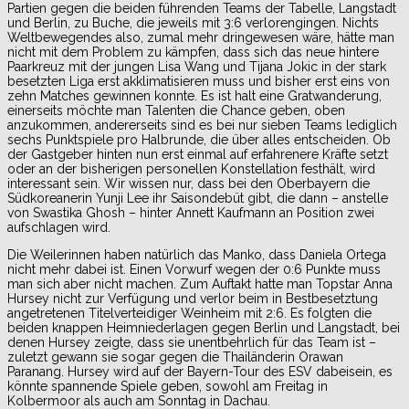
Partien gegen die beiden führenden Teams der Tabelle, Langstadt
und Berlin, zu Buche, die jeweils mit 3:6 verlorengingen. Nichts
Weltbewegendes also, zumal mehr dringewesen wäre, hätte man
nicht mit dem Problem zu kämpfen, dass sich das neue hintere
Paarkreuz mit der jungen Lisa Wang und Tijana Jokic in der stark
besetzten Liga erst akklimatisieren muss und bisher erst eins von
zehn Matches gewinnen konnte. Es ist halt eine Gratwanderung,
einerseits möchte man Talenten die Chance geben, oben
anzukommen, andererseits sind es bei nur sieben Teams lediglich
sechs Punktspiele pro Halbrunde, die über alles entscheiden. Ob
der Gastgeber hinten nun erst einmal auf erfahrenere Kräfte setzt
oder an der bisherigen personellen Konstellation festhält, wird
interessant sein. Wir wissen nur, dass bei den Oberbayern die
Südkoreanerin Yunji Lee ihr Saisondebüt gibt, die dann – anstelle
von Swastika Ghosh – hinter Annett Kaufmann an Position zwei
aufschlagen wird.
Die Weilerinnen haben natürlich das Manko, dass Daniela Ortega
nicht mehr dabei ist. Einen Vorwurf wegen der 0:6 Punkte muss
man sich aber nicht machen. Zum Auftakt hatte man Topstar Anna
Hursey nicht zur Verfügung und verlor beim in Bestbesetztung
angetretenen Titelverteidiger Weinheim mit 2:6. Es folgten die
beiden knappen Heimniederlagen gegen Berlin und Langstadt, bei
denen Hursey zeigte, dass sie unentbehrlich für das Team ist –
zuletzt gewann sie sogar gegen die Thailänderin Orawan
Paranang. Hursey wird auf der Bayern-Tour des ESV dabeisein, es
könnte spannende Spiele geben, sowohl am Freitag in
Kolbermoor als auch am Sonntag in Dachau.