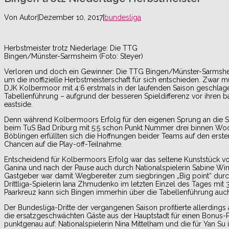
Von
Autor
|
Dezember 10, 2017
|
bundesliga
Herbstmeister trotz Niederlage: Die TTG
Bingen/Münster-Sarmsheim (Foto: Steyer)
Verloren und doch ein Gewinner: Die TTG Bingen/Münster-Sarmshe
um die inoffizielle Herbstmeisterschaft für sich entschieden. Zwar
DJK Kolbermoor mit 4:6 erstmals in der laufenden Saison geschlag
Tabellenführung – aufgrund der besseren Spieldifferenz vor ihren 
eastside.
Denn während Kolbermoors Erfolg für den eigenen Sprung an die Spit
beim TuS Bad Driburg mit 5:5 schon Punkt Nummer drei binnen Woch
Böblingen erfüllten sich die Hoffnungen beider Teams auf den ersten 
Chancen auf die Play-off-Teilnahme.
Entscheidend für Kolbermoors Erfolg war das seltene Kunststück v
Ganina und nach der Pause auch durch Nationalspielerin Sabine Wi
Gastgeber war damit Wegbereiter zum siegbringen „Big point“ durc
Drittliga-Spielerin Iana Zhmudenko im letzten Einzel des Tages mit 
Paarkreuz kann sich Bingen immerhin über die Tabellenführung au
Der Bundesliga-Dritte der vergangenen Saison profitierte allerding
die ersatzgeschwächten Gäste aus der Hauptstadt für einen Bonus-P
punktgenau auf: Nationalspielerin Nina Mittelham und die für Yan 