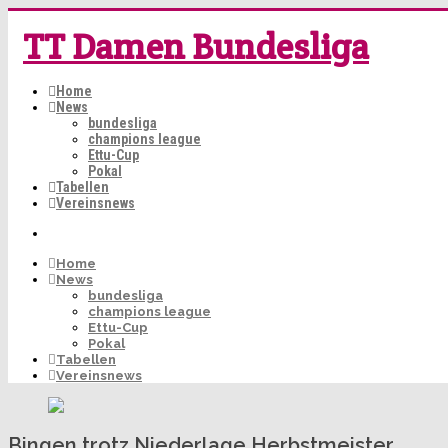
TT Damen Bundesliga
Home
News
bundesliga
champions league
Ettu-Cup
Pokal
Tabellen
Vereinsnews
Home
News
bundesliga
champions league
Ettu-Cup
Pokal
Tabellen
Vereinsnews
Bingen trotz Niederlage Herbstmeister