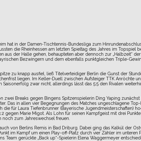
im hat in der Damen-Tischtennis-Bundesliga zum Hinrundenabschlu
 mussten die Rheinhessen am letzten Spieltag des Jahres im Topspiel b
en aus der Halle gehen, behaupteten aber dennoch zur „Halbzeit“ de
bayrischen Bezwingern und dem ebenfalls punktgleichen Triple-Gewinn
ze zu knapp ausfiel, ließ Titelverteidiger Berlin die Gunst der Stun
enfrist liegen. Im Keller-Duell zwischen Aufsteiger TTK Anröchte u
Saisonerfolg zwar nicht, allerdings lässt das 5:5 den Rivalen weiterhi
on zwei Breaks gegen Bingens Spitzenspielerin Ding Yaping zunächst
nter. Das in allen vier Begegnungen des Matches ungeschlagene Top
h die für Laura Tiefenbrunner (Bayerische Jugendmeisterschaften) 
3:2 gegen Marie Migot. Als Lohn für seinen Kampfgeist mit drei Punkt
ch noch zum Jahreswechsel freuen.
s auch von Berlins Remis in Bad Driburg. Dabei ging das Kalkül der Os
unkt im Kampf um einen Play-off-Platz durch vier Zähler im unteren 
Su ins Team gerückte „Back up“-Spielerin Elena Waggermeyer entschied