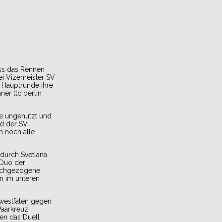
ss das Rennen
ei Vizemeister SV
r Hauptrunde ihre
er ttc berlin
de ungenutzt und
nd der SV
n noch alle
 durch Svetlana
-Duo der
hochgezogene
en im unteren
twestfalen gegen
Paarkreuz
en das Duell