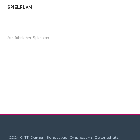
SPIELPLAN
Ausführlicher Spielplan
2024 © TT-Damen-Bundesliga |
Impressum
|
Datenschutz