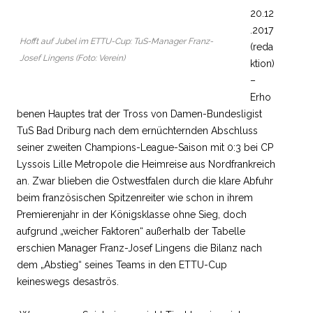
20.12
.2017
Hofft auf Jubel im ETTU-Cup: TuS-Manager Franz-
(reda
Josef Lingens (Foto: Verein)
ktion)
–
Erho
benen Hauptes trat der Tross von Damen-Bundesligist
TuS Bad Driburg nach dem ernüchternden Abschluss
seiner zweiten Champions-League-Saison mit 0:3 bei CP
Lyssois Lille Metropole die Heimreise aus Nordfrankreich
an. Zwar blieben die Ostwestfalen durch die klare Abfuhr
beim französischen Spitzenreiter wie schon in ihrem
Premierenjahr in der Königsklasse ohne Sieg, doch
aufgrund „weicher Faktoren“ außerhalb der Tabelle
erschien Manager Franz-Josef Lingens die Bilanz nach
dem „Abstieg“ seines Teams in den ETTU-Cup
keineswegs desaströs.