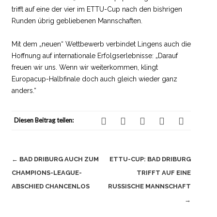
trifft auf eine der vier im ETTU-Cup nach den bishrigen
Runden übrig gebliebenen Mannschaften.
Mit dem „neuen“ Wettbewerb verbindet Lingens auch die
Hoffnung auf internationale Erfolgserlebnisse: „Darauf
freuen wir uns. Wenn wir weiterkommen, klingt
Europacup-Halbfinale doch auch gleich wieder ganz
anders.“
Diesen Beitrag teilen:
Beitragsnavigation
←
BAD DRIBURG AUCH ZUM
ETTU-CUP: BAD DRIBURG
CHAMPIONS-LEAGUE-
TRIFFT AUF EINE
ABSCHIED CHANCENLOS
RUSSISCHE MANNSCHAFT
→