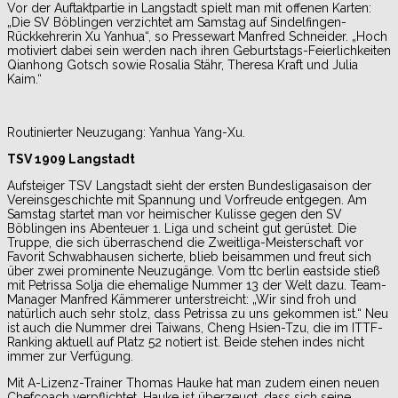
Vor der Auftaktpartie in Langstadt spielt man mit offenen Karten:
„Die SV Böblingen verzichtet am Samstag auf Sindelfingen-
Rückkehrerin Xu Yanhua“, so Pressewart Manfred Schneider. „Hoch
motiviert dabei sein werden nach ihren Geburtstags-Feierlichkeiten
Qianhong Gotsch sowie Rosalia Stähr, Theresa Kraft und Julia
Kaim.“
Routinierter Neuzugang: Yanhua Yang-Xu.
TSV 1909 Langstadt
Aufsteiger TSV Langstadt sieht der ersten Bundesligasaison der
Vereinsgeschichte mit Spannung und Vorfreude entgegen. Am
Samstag startet man vor heimischer Kulisse gegen den SV
Böblingen ins Abenteuer 1. Liga und scheint gut gerüstet. Die
Truppe, die sich überraschend die Zweitliga-Meisterschaft vor
Favorit Schwabhausen sicherte, blieb beisammen und freut sich
über zwei prominente Neuzugänge. Vom ttc berlin eastside stieß
mit Petrissa Solja die ehemalige Nummer 13 der Welt dazu. Team-
Manager Manfred Kämmerer unterstreicht: „Wir sind froh und
natürlich auch sehr stolz, dass Petrissa zu uns gekommen ist.“ Neu
ist auch die Nummer drei Taiwans, Cheng Hsien-Tzu, die im ITTF-
Ranking aktuell auf Platz 52 notiert ist. Beide stehen indes nicht
immer zur Verfügung.
Mit A-Lizenz-Trainer Thomas Hauke hat man zudem einen neuen
Chefcoach verpflichtet. Hauke ist überzeugt, dass sich seine