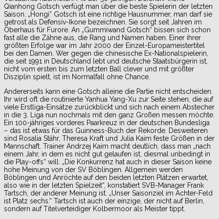
Qianhong Gotsch verfügt man über die beste Spielerin der letzten
Saison. „Hongi“ Gotsch ist eine richtige Hausnummer, man darf sie
getrost als Defensiv-Ikone bezeichnen. Sie sorgt seit Jahren im
Oberhaus für Furore. An „Gummiwand Gotsch“ bissen sich schon
fast alle die Zähne aus, die Rang und Namen haben. Einer ihrer
größten Erfolge war im Jahr 2000 der Einzel-Europameistertitel
bei den Damen. Wer gegen die chinesische Ex-Nationalspielerin,
die seit 1991 in Deutschland lebt und deutsche Staatsbürgerin ist,
nicht vom ersten bis zum letzten Ball clever und mit größter
Disziplin spielt, ist im Normalfall ohne Chance.
Andererseits kann eine Gotsch alleine die Partie nicht entscheiden.
Ihr wird oft die routinierte Yanhua Yang-Xu zur Seite stehen, die auf
viele Erstliga-Einsätze zurückblickt und sich nach einem Abstecher
in die 3. Liga nun nochmals mit den ganz Großen messen möchte.
Ein 100-jähriges vorderes Paarkreuz in der deutschen Bundesliga
– das ist etwas für das Guinness-Buch der Rekorde. Desweiteren
sind Rosalia Stähr, Theresa Kraft und Julia Kaim feste Größen in der
Mannschaft. Trainer Andrzej Kaim macht deutlich, dass man „nach
einem Jahr, in dem es nicht gut gelaufen ist, diesmal unbedingt in
die Play-offs“ will. „Die Konkurrenz hat auch in dieser Saison keine
hohe Meinung von der SV Böblingen. Allgemein werden
Böblingen und Anröchte auf den beiden letzten Plätzen erwartet,
also wie in der letzten Spielzeit“, konstatiert SVB-Manager Frank
Tartsch, der anderer Meinung ist. „Unser Saisonziel im Achter-Feld
ist Platz sechs.“ Tartsch ist auch der einzige, der nicht auf Berlin,
sondern auf Titelverteidiger Kolbermoor als Meister tippt.