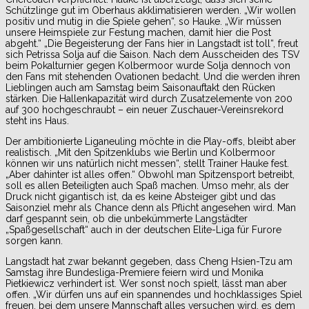
Schützlinge gut im Oberhaus akklimatisieren werden. „Wir wollen
positiv und mutig in die Spiele gehen“, so Hauke. „Wir müssen
unsere Heimspiele zur Festung machen, damit hier die Post
abgeht.“ „Die Begeisterung der Fans hier in Langstadt ist toll“, freut
sich Petrissa Solja auf die Saison. Nach dem Ausscheiden des TSV
beim Pokalturnier gegen Kolbermoor wurde Solja dennoch von
den Fans mit stehenden Ovationen bedacht. Und die werden ihren
Lieblingen auch am Samstag beim Saisonauftakt den Rücken
stärken. Die Hallenkapazität wird durch Zusatzelemente von 200
auf 300 hochgeschraubt – ein neuer Zuschauer-Vereinsrekord
steht ins Haus.
Der ambitionierte Liganeuling möchte in die Play-offs, bleibt aber
realistisch. „Mit den Spitzenklubs wie Berlin und Kolbermoor
können wir uns natürlich nicht messen“, stellt Trainer Hauke fest.
„Aber dahinter ist alles offen.“ Obwohl man Spitzensport betreibt,
soll es allen Beteiligten auch Spaß machen. Umso mehr, als der
Druck nicht gigantisch ist, da es keine Absteiger gibt und das
Saisonziel mehr als Chance denn als Pflicht angesehen wird. Man
darf gespannt sein, ob die unbekümmerte Langstädter
„Spaßgesellschaft“ auch in der deutschen Elite-Liga für Furore
sorgen kann.
Langstadt hat zwar bekannt gegeben, dass Cheng Hsien-Tzu am
Samstag ihre Bundesliga-Premiere feiern wird und Monika
Pietkiewicz verhindert ist. Wer sonst noch spielt, lässt man aber
offen. „Wir dürfen uns auf ein spannendes und hochklassiges Spiel
freuen, bei dem unsere Mannschaft alles versuchen wird, es dem