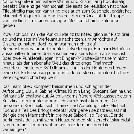
Nationalspielerinnen Sabine Winter und Kristin Lang hochkarätig
besetzt. Die einzige Mannschaft, die eastside realistisch nationale
Titel streitig machen kann und dies auch zum Saisonziel erklärt hat.
Man hat Blut geleckt und will sich – bei der Qualität der Truppe
verständlich – mit einem einzigen Meistertitel nicht zufrieden
geben.
Zwar schloss man die Punktrunde 2017/18 lediglich auf Platz drei
ab und musste im Viertelfinale nachsitzen, um Anröchte auf
Distanz zu halten, doch dann war man richtig auf
Betriebstemperatur und konnte Titelverteidiger Berlin im Halbfinale
ausschalten. In einer dramatischen Finalserie kam man zunächst
über zwei Punkteteilungen mit Bingen/Münster-Sarmsheim nicht
hinaus, als dann aber alle Welt das dritte enge Finalmatch
erwartete, feierte der SV DJK am 2. Juni in der Höhle des Löwen
einen 6:1-Erdrutschsieg und durfte den ersten nationalen Titel der
Vereinsgeschichte bejubeln.
Das Team blieb komplett beisammen und schlägt in der
Aufstellung Liu Jia, Sabine Winter, Kristin Lang, Svetlana Ganina und
Katharina Michajlova auf. Auch Ungarns frühere Weltklassespielerin
Krisztina Toth könnte sporadisch zum Einsatz kommen. Die
personelle Kontinuität sieht Trainer und Abteilungsleiter Michael
Fuchs als Teil des Erfolgsrezepts. „Wir gehen selbstbewusst mit
der gleichen Mannschaft in die neue Saison“, so Fuchs. „Der ttc
berlin eastside ist mit seinen Neuzugängen Meisterschaftskandidat
Nummer eins, jedoch wollen wir trotzdem unseren Titel
verteidigen.“