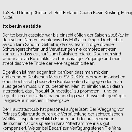
TuS Bad Driburg (hinten v.l. Britt Eerland, Coach Kevin Kösling, Mana
Nutte).
ttc berlin eastside
Der ttc berlin eastside war bis einschließlich der Saison 2016/17 im
deutschen Damen-Tischtennis das Maß aller Dinge. Doch letzte
Saison kam Sand im Getriebe, da das Team infolge diverser
Schwangerschaften und Verletzungen nie komplett antreten
konnte, so dass es „nur“ zum Pokalsieg reichte. Doch nun sind
wieder alle an Bord inklusive hochkarätiger Zugänge und man
strebt das vierte Triple der Vereinsgeschichte an.
Eigentlich ist man sogar froh darüber, dass man mit den
amtierenden Deutschen Meister SV DJK Kolbermoor inzwischen
einen hochkarätig besetzten Konkurrenten hat, gegen den man
alles geben muss, um zu bestehen. Man ist nämlich auch daran
interessiert, das „Produkt Bundesliga“ zu promoten – und da
eignet sich eine starke, spannende Liga weit besser als gepflegte
Langeweile in Sachen Titelvergabe.
Der Hauptstadtklub hat personell aufgerüstet. Der Weggang von
Petrissa Solja wurde durch die Verpflichtung der schwedischen
Weltklassespielerin Matilda Ekholm und der aufstrebenden
deutschen Nationalspielerin Nina Mittelham mehr als gut
kompensiert. Weiter bei Bedarf zur Verfügung stehen Tie Yana