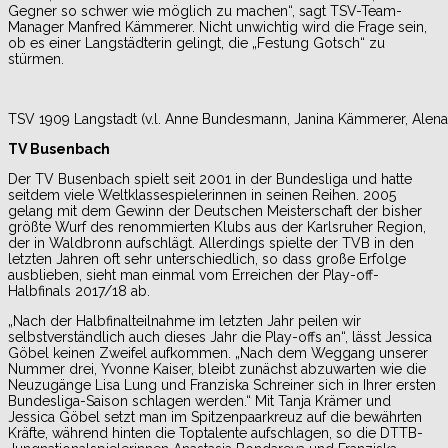
Gegner so schwer wie möglich zu machen“, sagt TSV-Team-
Manager Manfred Kämmerer. Nicht unwichtig wird die Frage sein,
ob es einer Langstädterin gelingt, die „Festung Gotsch“ zu
stürmen.
TSV 1909 Langstadt (v.l. Anne Bundesmann, Janina Kämmerer, Alena L
TV Busenbach
Der TV Busenbach spielt seit 2001 in der Bundesliga und hatte
seitdem viele Weltklassespielerinnen in seinen Reihen. 2005
gelang mit dem Gewinn der Deutschen Meisterschaft der bisher
größte Wurf des renommierten Klubs aus der Karlsruher Region,
der in Waldbronn aufschlägt. Allerdings spielte der TVB in den
letzten Jahren oft sehr unterschiedlich, so dass große Erfolge
ausblieben, sieht man einmal vom Erreichen der Play-off-
Halbfinals 2017/18 ab.
„Nach der Halbfinalteilnahme im letzten Jahr peilen wir
selbstverständlich auch dieses Jahr die Play-offs an“, lässt Jessica
Göbel keinen Zweifel aufkommen. „Nach dem Weggang unserer
Nummer drei, Yvonne Kaiser, bleibt zunächst abzuwarten wie die
Neuzugänge Lisa Lung und Franziska Schreiner sich in Ihrer ersten
Bundesliga-Saison schlagen werden.“ Mit Tanja Krämer und
Jessica Göbel setzt man im Spitzenpaarkreuz auf die bewährten
Kräfte, während hinten die Toptalente aufschlagen, so die DTTB-