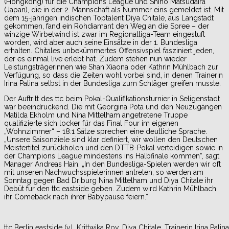
(Hongkong) für die Champions League und Shiho Matsudaira
(Japan), die in der 2. Mannschaft als Nummer eins gemeldet ist. Mit
dem 15-jährigen indischen Toptalent Diya Chitale, aus Langstadt
gekommen, fand ein Rohdiamant den Weg an die Spree – der
winzige Wirbelwind ist zwar im Regionalliga-Team eingestuft
worden, wird aber auch seine Einsätze in der 1. Bundesliga
erhalten. Chitales unbekümmertes Offensivspiel fasziniert jeden,
der es einmal live erlebt hat. Zudem stehen nun wieder
Leistungsträgerinnen wie Shan Xiaona oder Kathrin Mühlbach zur
Verfügung, so dass die Zeiten wohl vorbei sind, in denen Trainerin
Irina Palina selbst in der Bundesliga zum Schläger greifen musste.
Der Auftritt des ttc beim Pokal-Qualifikationsturnier in Seligenstadt
war beeindruckend. Die mit Georgina Pota und den Neuzugängen
Matilda Ekholm und Nina Mittelham angetretene Truppe
qualifizierte sich locker für das Final Four im eigenen
„Wohnzimmer“ – 18:1 Sätze sprechen eine deutliche Sprache.
„Unsere Saisonziele sind klar definiert, wir wollen den Deutschen
Meistertitel zurückholen und den DTTB-Pokal verteidigen sowie in
der Champions League mindestens ins Halbfinale kommen“, sagt
Manager Andreas Hain. „In den Bundesliga-Spielen werden wir oft
mit unseren Nachwuchsspielerinnen antreten, so werden am
Sonntag gegen Bad Driburg Nina Mittelham und Diya Chitale ihr
Debüt für den ttc eastside geben. Zudem wird Kathrin Mühlbach
ihr Comeback nach ihrer Babypause feiern.“
ttc Berlin eastside (v.l. Krittwika Roy, Diya Chitale, Trainerin Irina P