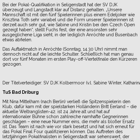
Bei der Pokal-Qualifikation in Seligenstadt hat der SV DJK
überzeugt und Langstadt klar auf Distanz gehalten. „Unsere
Mannschaft ist mit den fünf Spielerinnen plus einem Edeljoker wie
Krisztina Toth sehr variabel und die Form unserer Spielerinnen ist
derzeit auch sehr gut, wie Sabine und Kristin bei den Czech Open
gezeigt haben“, stellt Fuchs fest, der eine ansonsten sehr
ausgeglichene Liga sieht, in der lediglich Anröchte und Busenbach
etwas abfielen.
Das Auftaktmatch in Anröchte (Sonntag, 14.30 Uhr) nimmt man
dennoch nicht auf die leichte Schulter. Schließlich hat man genau
dort vor fünf Monaten im ersten Play-off-Viertelfinale den Kürzeren
gezogen.
Der Titelverteidiger: SV DJK Kolbermoor (v.l. Sabine Winter, Katharina
TuS Bad Driburg
Mit Nina Mittelham (nach Berlin) verließ die Spitzenspielerin den
Klub, dafür kam mit der spielstarken Holländerin Britt Eerland – die
aktuelle Weltranglisten-42. ist 24 Jahre alt und hat auf
internationaler Bühne schon zahlreiche namhafte Gegnerinnen
geschlagen – eine neue Nummer eins, die mehr als bloßer Ersatz
ist. Das Team ist nach wie vor stark besetzt und hat sich erneut für
das Pokal Final Four qualifizieren können. Das Auftreten des
letztjährigen Pokalfinalisten in Seligenstadt war sehenswert, der