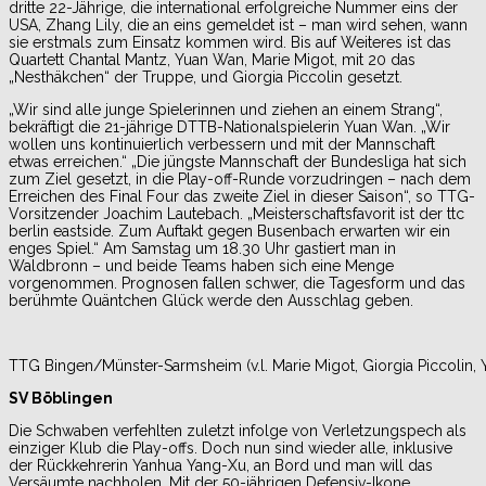
dritte 22-Jährige, die international erfolgreiche Nummer eins der
USA, Zhang Lily, die an eins gemeldet ist – man wird sehen, wann
sie erstmals zum Einsatz kommen wird. Bis auf Weiteres ist das
Quartett Chantal Mantz, Yuan Wan, Marie Migot, mit 20 das
„Nesthäkchen“ der Truppe, und Giorgia Piccolin gesetzt.
„Wir sind alle junge Spielerinnen und ziehen an einem Strang“,
bekräftigt die 21-jährige DTTB-Nationalspielerin Yuan Wan. „Wir
wollen uns kontinuierlich verbessern und mit der Mannschaft
etwas erreichen.“ „Die jüngste Mannschaft der Bundesliga hat sich
zum Ziel gesetzt, in die Play-off-Runde vorzudringen – nach dem
Erreichen des Final Four das zweite Ziel in dieser Saison“, so TTG-
Vorsitzender Joachim Lautebach. „Meisterschaftsfavorit ist der ttc
berlin eastside. Zum Auftakt gegen Busenbach erwarten wir ein
enges Spiel.“ Am Samstag um 18.30 Uhr gastiert man in
Waldbronn – und beide Teams haben sich eine Menge
vorgenommen. Prognosen fallen schwer, die Tagesform und das
berühmte Quäntchen Glück werde den Ausschlag geben.
TTG Bingen/Münster-Sarmsheim (v.l. Marie Migot, Giorgia Piccolin, 
SV Böblingen
Die Schwaben verfehlten zuletzt infolge von Verletzungspech als
einziger Klub die Play-offs. Doch nun sind wieder alle, inklusive
der Rückkehrerin Yanhua Yang-Xu, an Bord und man will das
Versäumte nachholen. Mit der 50-jährigen Defensiv-Ikone