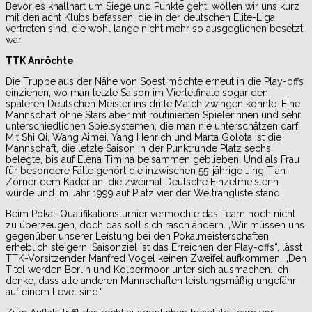
Bevor es knallhart um Siege und Punkte geht, wollen wir uns kurz
mit den acht Klubs befassen, die in der deutschen Elite-Liga
vertreten sind, die wohl lange nicht mehr so ausgeglichen besetzt
war.
TTK Anröchte
Die Truppe aus der Nähe von Soest möchte erneut in die Play-offs
einziehen, wo man letzte Saison im Viertelfinale sogar den
späteren Deutschen Meister ins dritte Match zwingen konnte. Eine
Mannschaft ohne Stars aber mit routinierten Spielerinnen und sehr
unterschiedlichen Spielsystemen, die man nie unterschätzen darf.
Mit Shi Qi, Wang Aimei, Yang Henrich und Marta Golota ist die
Mannschaft, die letzte Saison in der Punktrunde Platz sechs
belegte, bis auf Elena Timina beisammen geblieben. Und als Frau
für besondere Fälle gehört die inzwischen 55-jährige Jing Tian-
Zörner dem Kader an, die zweimal Deutsche Einzelmeisterin
wurde und im Jahr 1999 auf Platz vier der Weltrangliste stand.
Beim Pokal-Qualifikationsturnier vermochte das Team noch nicht
zu überzeugen, doch das soll sich rasch ändern. „Wir müssen uns
gegenüber unserer Leistung bei den Pokalmeisterschaften
erheblich steigern. Saisonziel ist das Erreichen der Play-offs“, lässt
TTK-Vorsitzender Manfred Vogel keinen Zweifel aufkommen. „Den
Titel werden Berlin und Kolbermoor unter sich ausmachen. Ich
denke, dass alle anderen Mannschaften leistungsmäßig ungefähr
auf einem Level sind.“