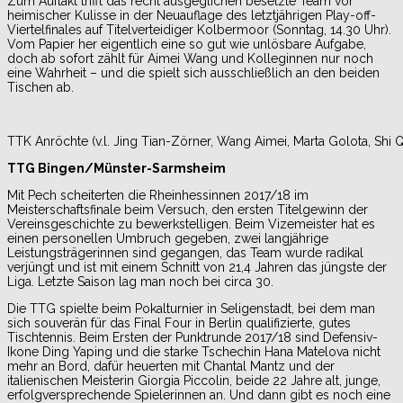
Zum Auftakt trifft das recht ausgeglichen besetzte Team vor
heimischer Kulisse in der Neuauflage des letztjährigen Play-off-
Viertelfinales auf Titelverteidiger Kolbermoor (Sonntag, 14.30 Uhr).
Vom Papier her eigentlich eine so gut wie unlösbare Aufgabe,
doch ab sofort zählt für Aimei Wang und Kolleginnen nur noch
eine Wahrheit – und die spielt sich ausschließlich an den beiden
Tischen ab.
TTK Anröchte (v.l. Jing Tian-Zörner, Wang Aimei, Marta Golota, Shi Q
TTG Bingen/Münster-Sarmsheim
Mit Pech scheiterten die Rheinhessinnen 2017/18 im
Meisterschaftsfinale beim Versuch, den ersten Titelgewinn der
Vereinsgeschichte zu bewerkstelligen. Beim Vizemeister hat es
einen personellen Umbruch gegeben, zwei langjährige
Leistungsträgerinnen sind gegangen, das Team wurde radikal
verjüngt und ist mit einem Schnitt von 21,4 Jahren das jüngste der
Liga. Letzte Saison lag man noch bei circa 30.
Die TTG spielte beim Pokalturnier in Seligenstadt, bei dem man
sich souverän für das Final Four in Berlin qualifizierte, gutes
Tischtennis. Beim Ersten der Punktrunde 2017/18 sind Defensiv-
Ikone Ding Yaping und die starke Tschechin Hana Matelova nicht
mehr an Bord, dafür heuerten mit Chantal Mantz und der
italienischen Meisterin Giorgia Piccolin, beide 22 Jahre alt, junge,
erfolgversprechende Spielerinnen an. Und dann gibt es noch eine