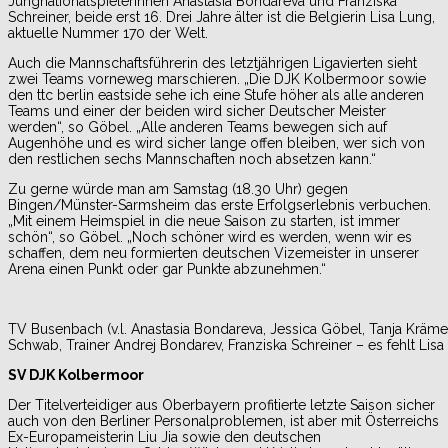
Jungnationalspielerinnen Anastasia Bondareva und Franziska
Schreiner, beide erst 16. Drei Jahre älter ist die Belgierin Lisa Lung,
aktuelle Nummer 170 der Welt.
Auch die Mannschaftsführerin des letztjährigen Ligavierten sieht
zwei Teams vorneweg marschieren. „Die DJK Kolbermoor sowie
den ttc berlin eastside sehe ich eine Stufe höher als alle anderen
Teams und einer der beiden wird sicher Deutscher Meister
werden“, so Göbel. „Alle anderen Teams bewegen sich auf
Augenhöhe und es wird sicher lange offen bleiben, wer sich von
den restlichen sechs Mannschaften noch absetzen kann.“
Zu gerne würde man am Samstag (18.30 Uhr) gegen
Bingen/Münster-Sarmsheim das erste Erfolgserlebnis verbuchen.
„Mit einem Heimspiel in die neue Saison zu starten, ist immer
schön“, so Göbel. „Noch schöner wird es werden, wenn wir es
schaffen, dem neu formierten deutschen Vizemeister in unserer
Arena einen Punkt oder gar Punkte abzunehmen.“
TV Busenbach (v.l. Anastasia Bondareva, Jessica Göbel, Tanja Krä
Schwab, Trainer Andrej Bondarev, Franziska Schreiner – es fehlt Lisa
SV DJK Kolbermoor
Der Titelverteidiger aus Oberbayern profitierte letzte Saison sicher
auch von den Berliner Personalproblemen, ist aber mit Österreichs
Ex-Europameisterin Liu Jia sowie den deutschen