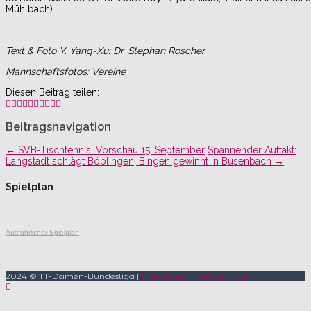
Mühlbach).
Text & Foto Y. Yang-Xu: Dr. Stephan Roscher
Mannschaftsfotos: Vereine
Diesen Beitrag teilen:
Beitragsnavigation
←
SVB-Tischtennis: Vorschau 15. September
Spannender Auftakt:
Langstadt schlägt Böblingen, Bingen gewinnt in Busenbach
→
Spielplan
Ausführlicher Spielplan
2024 © TT-Damen-Bundesliga |
Impressum
|
Datenschutz