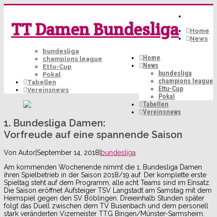
TT Damen Bundesliga
Home
News
bundesliga
Home
champions league
News
Ettu-Cup
bundesliga
Pokal
champions league
Tabellen
Ettu-Cup
Vereinsnews
Pokal
Tabellen
Vereinsnews
1. Bundesliga Damen:
Vorfreude auf eine spannende Saison
Von
Autor
|
September 14, 2018
|
bundesliga
Am kommenden Wochenende nimmt die 1. Bundesliga Damen
ihren Spielbetrieb in der Saison 2018/19 auf. Der komplette erste
Spieltag steht auf dem Programm, alle acht Teams sind im Einsatz.
Die Saison eröffnet Aufsteiger TSV Langstadt am Samstag mit dem
Heimspiel gegen den SV Böblingen. Dreieinhalb Stunden später
folgt das Duell zwischen dem TV Busenbach und dem personell
stark veränderten Vizemeister TTG Bingen/Münster-Sarmsheim.