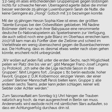
3:2-Sieg im alles entscheidenden Gruppenspiel gegen Böblingen
nichts für schwache Nerven. Überragend agierte dabei die immer
besser werdende 25-jährige Luxemburgerin Sarah de Nutte, die
keine Geringere als „Hongi“ Gotsch mit 3:0 bezwingen konnte.
Mit der 15-jährigen Hessin Sophia Klee ist eines der größten
Talente Europas bei den Ostwestfalen geblieben. Mit Nadine
Bollmeier steht nun nach ihrer Babypause eine renommierte
deutsche Ex-Nationalspielerin als Spielertrainerin zur Verfügung,
die auch selbst noch eine gute Bilanz im Oberhaus erreichen kann.
2017/18 kam man als Fünfter über die Ziellinie und schied im
Viertelfinale ein wenig überraschend gegen die Busenbacherinnen
aus. Die Hoffnung, dass es diesmal etwas weiter nach oben gehen
könnte, erscheint nicht unbegründet.
„Wir wollen auf jeden Fall unter die ersten Sechs, nach Möglichkeit
peilen wir Platz drei bis vier an“, gibt Manager Franz-Josef Lingens
zu Protokoll. „Ich sehe die die Liga nächste Saison in drei
Gruppen“, fährt Lingens fort. „Gruppe 1: ttc berlin eastside, hoher
Favorit, Gruppe 2: DJK Kolbermoor, einziger Verein, der einer
„vollen“ Berliner Mannschaft Paroli bieten kann, Gruppe 3: alle
anderen sechs Teams, jeder kann jeden schlagen, keiner will
Siebter oder Achter werden.“
Zum Saisonauftakt am Sonntag (13 Uhr) hängen die Trauben
natürlich arg hoch, da man ausgerechnet in Berlin ran muss.
Andererseits wird eastside nicht mit sämtlichen Stars auflaufen, so
dass ein Achtungserfolg durchaus drin ist.