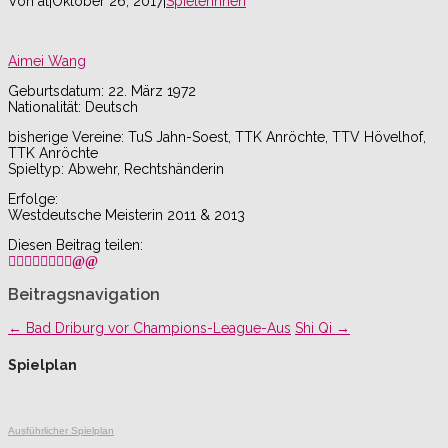
Von
at
|
Oktober 26, 2017
|
Spielerinnen
Aimei Wang
Geburtsdatum: 22. März 1972
Nationalität: Deutsch
bisherige Vereine: TuS Jahn-Soest, TTK Anröchte, TTV Hövelhof,
TTK Anröchte
Spieltyp: Abwehr, Rechtshänderin
Erfolge:
Westdeutsche Meisterin 2011 & 2013
Diesen Beitrag teilen:
Beitragsnavigation
←
Bad Driburg vor Champions-League-Aus
Shi Qi
→
Spielplan
Ausführlicher Spielplan