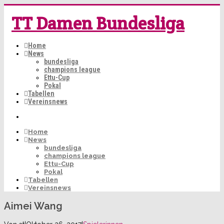
TT Damen Bundesliga
Home
News
bundesliga
champions league
Ettu-Cup
Pokal
Tabellen
Vereinsnews
Home
News
bundesliga
champions league
Ettu-Cup
Pokal
Tabellen
Vereinsnews
Aimei Wang